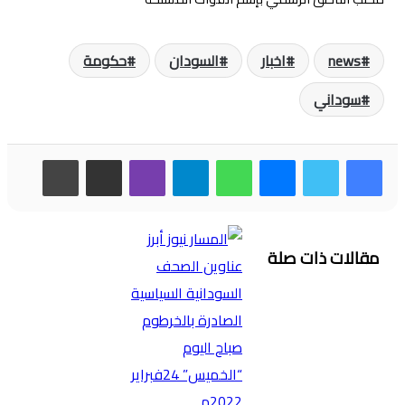
news
اخبار
السودان
حكومة
سوداني
فيسبوك
تويتر
ماسنجر
واتساب
تيلقرام
ڤايبر
مشاركة عبر البريد
طباعة
مقالات ذات صلة