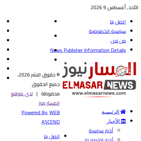
الأحد, أغسطس 9 2026
القائمة
وا
اتصل بنا
ok
سياسية الخصوصية
بحث
تي
من نحن
عن
‏e
News Publisher Information Details
بحث
ay
يو
عن
الوضع
تو
المظلم
© حقوق النشر 2026،
في
جميع الحقوق
محفوظة |
لدى موقع
المسار نيوز
Powered By:
WEB
الرئيسية
ASCEND
الأخبار
أخبار سياسية
اتصل بنا
أخبار اقتصادية