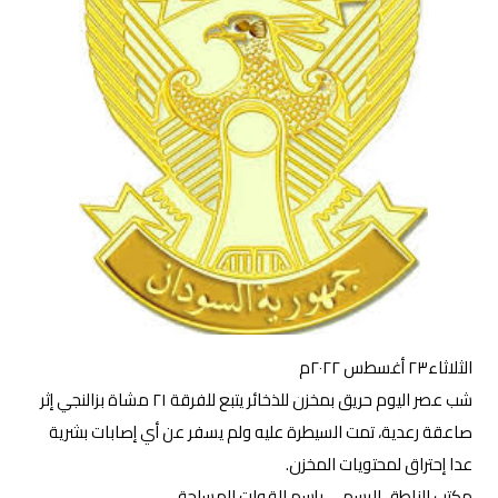
الثلاثاء٢٣ أغسطس ٢٠٢٢م
شب عصر اليوم حريق بمخزن للذخائر يتبع للفرقة ٢١ مشاة بزالنجي إثر
صاعقة رعدية، تمت السيطرة عليه ولم يسفر عن أي إصابات بشرية
عدا إحتراق لمحتويات المخزن.
مكتب الناطق الرسمي بإسم القوات المسلحة