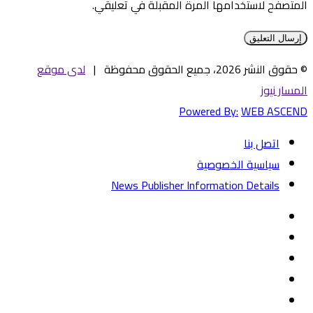
المتصفح لاستخدامها المرة المقبلة في تعليقي.
© حقوق النشر 2026، جميع الحقوق محفوظة |
لدى موقع
المسار نيوز
Powered By:
WEB ASCEND
اتصل بنا
سياسية الخصوصية
News Publisher Information Details
فيسبوك
تويتر
يوتيوب
‏Google
Play
تيلقرام