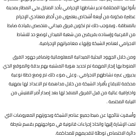
بأنواعها المختلفة تدير نشاطها الإجرامي بأحد المنازل بحي المطار بمدينة
عطبرة مكونة من أربعة أشخاص يعتبرون من أخطر معتادي الإجرام
بالمنطقة ، وبموجب ذلك تم تكوين فريق ميداني متخصص بقيادة ضابط
من الفرعية وإسناده بفريقين من شعبة الميدان لوضع حد للنشاط
الاجرامي لعناصر الشبكة وإنهاء مغامراتهم الإجرامية.
ومن خلال الجهود البحثية الميدانية المعلوماتية وتضافر جهود الفرق
المنوط بها إنجاز المهمة تم تحديد هوية المشتبه بهم بدقة والموقع الذي
يديرون عبره نشاطهم الاجرامي ، وعلى ضوء ذلك تم وضع خطة نوعية
محكمة للايقاع بأفراد الشبكة من خلال مداهمة تم الاعداد لها بمهنية
واحترافية عالية من قبل الفريق المنفذ لها بعد إصدار أمر التفتيش من
النيابة المختصة .
وأسفرت نتائجها عن ضبط جميع عناصر الشبكة وبحوزتهم المعروضات التي
تمت الإشارة إليها واتخاذ إجراءات قانونية في مواجهتهم بقسم شرطة
دائرة الاختصاص توطئة لتقديمهم للمحاكمة.