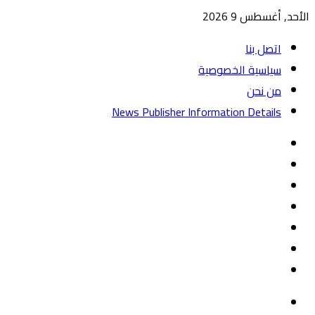
الأحد, أغسطس 9 2026
اتصل بنا
سياسية الخصوصية
من نحن
News Publisher Information Details
واتساب
TikTok
تيلقرام
‏Google
Play
يوتيوب
تويتر
فيسبوك
القائمة