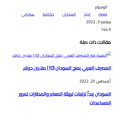
الوسوم
news
اخبار
السودان
حكومة
سوداني
سبتمبر 3, 2022
144
0
تويتر
ڤايبر
طباعة
تيلقرام
ماسنجر
ماسنجر
واتساب
فيسبوك
مشاركة
مقالات ذات صلة
عبر
البريد
المصرف العربي يمنح السودان (10) ملايين دولار.
أغسطس 20, 2022
السودان يبدأ ترتيبات تهيئة المعابر والمطارات لمرور
المساعدات