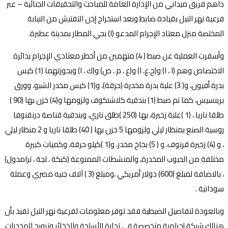
داهم فريق ميداني من الإدارة العامة للمباحث والتحقيقات الجنائیة – عبر
فرعية نهر النيل بقيادة ضابط وبعد استخراج إذن التفتيش من النيابة
المختصة منزل معتاد الإجرام المدعو (ا) بحي المطار بمدينة عطبرة.
وأسفرت العملية عن ضبط ( 4) متهمين من أخطر معتادي الإجرام بدائرة
الاختصاص وهم (ا ، ا) و(ح،ع، ا) و(ع ، م ، ص) و(ك ، ا) وبحوزتهما (1) كيس
بدرة أفيون، و( 3) علبة بدرة مخدرة (حرقة)، و(1) كيس مخدر الشبو، وورق
برينسيس، كما تم ضبط (1) بندقية كلاشنكوف ولزومها و(4) خزن بها (90 )
طلقا ناريا ، (1 )علبة زخيرة، بها (250 )طلق ناري، وبندقية قناصة درنقنوفا
روسية الصنع بمنظار ليلي ولزومها 5 خزن بها ( 40) طلقا ناريا و 2 منظار ليلي
، و (4) زخيرة قرنوف، و ( 5) بخاخ مخدر، و(1 )كيلو حرقة، وكميات كبيرة
مختلفة من الحبوب المخدرة، والمنشطات الممنوعة (كبكة ، لجة ، ترامدول)
، بالاضافة لمبلغ (600) دولار أمريكي ،ومبلغ (3 ) آلاف جنيه مصري وعملة
سودانية .
وبالعودة لتفاصيل الضبطية فقد توفر معلومات لفرعية نهر النيل تفيد بأن
هنالك شبكة إجرامية متخصصة في تجارة الأسلحة والذخائر وترويج المخدرات