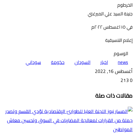
الخرطوم
جنينة السيد علي الميرغني
في ١٥ اغسطس ٢٠٢٢م
إعلام التنسيقية
الوسوم
news
اخبار
السودان
حكومة
سوداني
أغسطس 16, 2022
213
0
تويتر
ڤايبر
طباعة
تيلقرام
ماسنجر
ماسنجر
واتساب
فيسبوك
مشاركة
مقالات ذات صلة
عبر
البريد