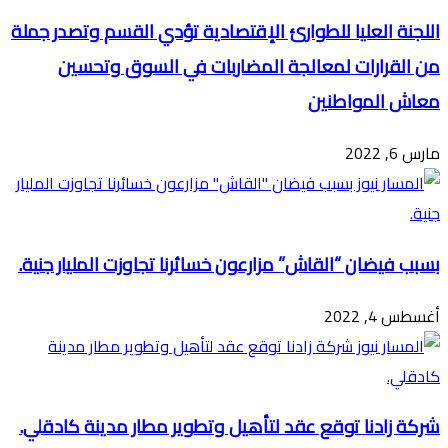
اللجنة العليا للطوارئ الإقتصادية تؤدي القسم وتصدر جملة
من القرارات لمعالجة المضاربات في السوق وتحسين
معاش المواطنين
مارس 6, 2022
بسبب فيضان “القاش” مزارعون خسائرنا تجاوزت المليار جنية.
أغسطس 4, 2022
شركة زادنا توقع عقد لتأهيل وتطوير مطار مدينة كادقلي.