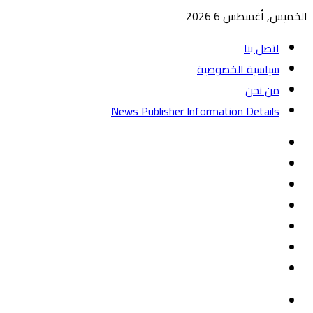
الخميس, أغسطس 6 2026
اتصل بنا
سياسية الخصوصية
من نحن
News Publisher Information Details
واتساب
TikTok
تيلقرام
‏Google
Play
يوتيوب
تويتر
فيسبوك
القائمة