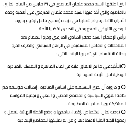
التي اطلقها السيد محمد عثمان الميرغني في ٣١ مارس من العام الجاري
بالقاهرة والتي أكد فيها السيد محمد عثمان الميرغني على أهمية وحدة
الأحزاب الاتحاديه ولم شملها في حزب مؤسسي فاعل ليقوم بدوره
الوطني التاريخي المعهود في التصدي لقضايا الأمة
ترأس الإجتماع السيد جعفر الصادق الميرغني وخرج الاجتماع بعد
الملاحظات و النقاش المستفيض في الراهن السياسي والظرف الحرج
وحالة الانقسام التي تمر بها البلاد بالآتي :
⭕التأكيدعلي ما تم الاتفاق عليه في لقاء القاهرة و التمسك بالمبادرة
الوطنية لحل الأزمة السودانية.
⭕ و ضرورة أن تجري التنسيقية علي اساس المبادرة .. إتصالات موسعة مع
كافة القوي السياسية و المجتمع المدني و الاهلي و تجميع القواسم
المشتركة بين المبادرات المطروحة .
⭕ توجيه لجان الاختصاص بإكمال برامجها و وضع الخطة النهائية للعمل و
رفعها للجنة العليا لاعتمادها و من ثم تمليكها للجماهير الإتحادية .