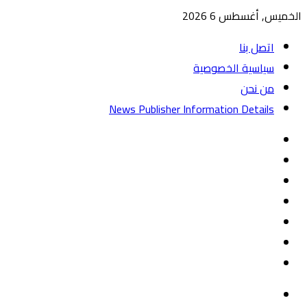
الخميس, أغسطس 6 2026
اتصل بنا
سياسية الخصوصية
من نحن
News Publisher Information Details
واتساب
TikTok
تيلقرام
‏Google
Play
يوتيوب
تويتر
فيسبوك
القائمة