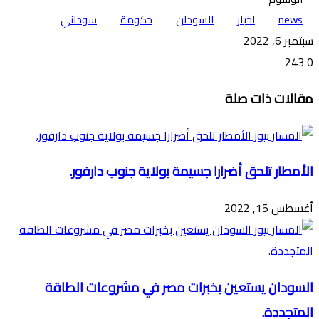
news
اخبار
السودان
حكومة
سوداني
سبتمبر 6, 2022
243
0
تويتر
ڤايبر
طباعة
تيلقرام
ماسنجر
ماسنجر
واتساب
فيسبوك
مشاركة
مقالات ذات صلة
عبر
البريد
الأمطار تلحق أضرارا جسيمة بولاية جنوب دارفور.
أغسطس 15, 2022
السودان يستعين بخبرات مصر في مشروعات الطاقة
المتجددة.