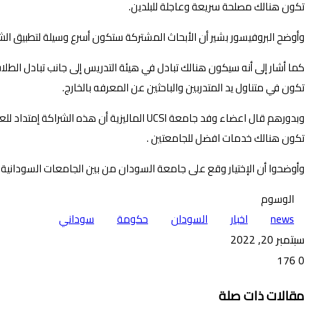
تكون هنالك مصلحة سريعة وعاجلة للبلدين.
وأوضح البروفيسور بشير أن الأبحاث المشتركة ستكون أسرع وسيلة لتطبيق الشراكة، إذا تمتلك جامع
كما أشار إلى أنه سيكون هنالك تبادل في هيئة التدريس إلى جانب تبادل ال
تكون في متناول يد المتدربين والباحثين عن المعرفه بالخارج.
وبدورهم قال اعضاء وفد جامعة UCSI الماليزي
تكون هنالك خدمات افضل للجامعتين .
وأوضحوا أن الإختيار وقع على جامعة السودان من بين الجامعات السودانية لو
الوسوم
news
اخبار
السودان
حكومة
سوداني
سبتمبر 20, 2022
176
0
تويتر
ڤايبر
طباعة
تيلقرام
ماسنجر
ماسنجر
واتساب
فيسبوك
مشاركة
مقالات ذات صلة
عبر