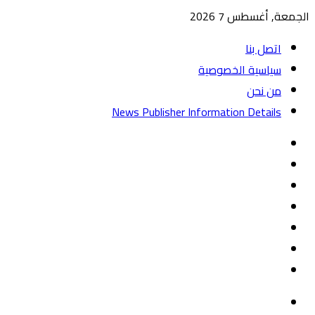
الجمعة, أغسطس 7 2026
اتصل بنا
سياسية الخصوصية
من نحن
News Publisher Information Details
واتساب
TikTok
تيلقرام
‏Google
Play
يوتيوب
تويتر
فيسبوك
القائمة