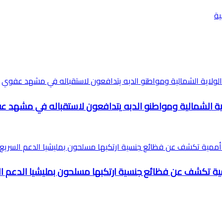
لاية الشمالية ومواطنو الدبه يتدافعون لاستقباله في مشهد 
ة تكشف عن فظائع جنسية ارتكبها مسلحون بمليشيا الدعم ا