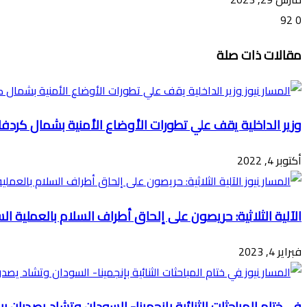
92
0
تويتر
ڤايبر
طباعة
تيلقرام
ماسنجر
ماسنجر
واتساب
فيسبوك
مشاركة
مقالات ذات صلة
عبر
البريد
وزير الداخلية يقف علي تطورات الأوضاع الأمنية بشمال كردفا
أكتوبر 4, 2022
الآلية الثلاثية: حريصون على إلحاق أطراف السلام بالعملية ال
فبراير 4, 2023
في ختام المباحثات الثنائية بإنجمينا- السودان وتشاد يصدران بيان