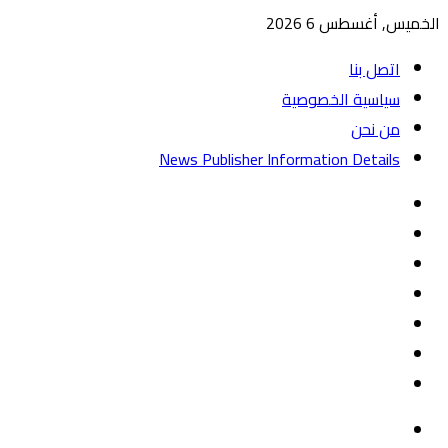
الخميس, أغسطس 6 2026
اتصل بنا
سياسية الخصوصية
من نحن
News Publisher Information Details
واتساب
TikTok
تيلقرام
‏Google
Play
يوتيوب
تويتر
فيسبوك
القائمة