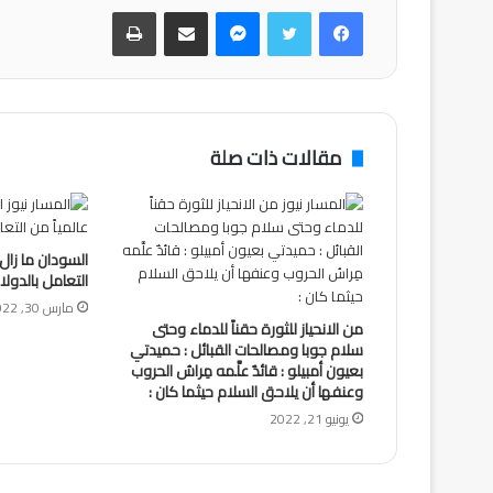
فيسبوك
تويتر
ماسنجر
مشاركة عبر البريد
طباعة
مقالات ذات صلة
السودان ما زال 
التعامل بالدولار
مارس 30, 2022
من الانحياز للثورة حقناً للدماء وحتى
سلام جوبا ومصالحات القبائل : حميدتي
بعيون أمبيلو : قائدٌ علَّمه مِراسُ الحروب
وعنفها أن يلاحق السلام حيثما كان :
يونيو 21, 2022