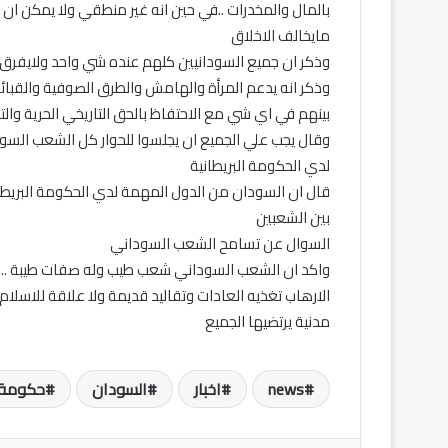
بالمال والمخدرات ..في حين انه غير منطقي ولا يمكن ا
مايخالف الاخلاق
وذكر ان جميع السودانيين كلهم عنده شي واحد ولايفرق ب
وذكر انه يدعم المرأة والهامش والطرق الصوفية والقبا
بينهم في اي شي مع الاحتفاظ بالحق التاريخي الحرية والت
وقال يجب علي الجميع ان يجلسوا للحوار كل الشعب الس
لدي الحكومة البريطانية
قال ان السودان من الدول المهمة لدي الحكومة البريطا
بين الشعبين
السوال عن تسامح الشعب السوداني
واكد ان الشعب السوداني شعب طيب وله صفات طيبة ..و
الارهاب تغذيه العادات وتقاليد قديمة ولا علاقة للاسلا
مدنية يرتضيها الجميع
news
اخبار
السودان
حكومة