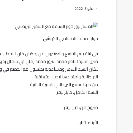
مايو 5, 2022
حوار : محمد المسلمي الكباشي
في ليلة يوم التاسع والعشرون من رمضان كان الافطار علي
منزل السيد الناظر محمد سرور محمد رملي في شمال بحري 
..كان السيد السفير ومساعديه يجلسون مع الجميع في ود
البريطانية وامتدادها لاجيال متعاقبة…
من هو السفير البريطاني السيرة الذاتية
الاسم الكامل: جايلز ليفر
متزوج من: جيل ليفر
الأبناء: اثنان