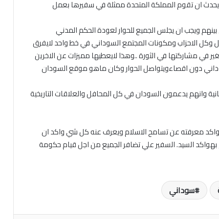
ن يحدث ان تقوم المملكة المتحدة ممثلة في سفيرها بعمل
ينهم ويجب ان يجلس الجميع للحوار لعودة الحكم المدني
ئل وكل الاحزاب ومكونات المجتمع السوداني في خط واحد لايفرق
غير في مشاركتها في الثورة ..وهذا لايعطيها مميزات عن الاخرين
وداني دون اقصاءويتواصل الحوار وكان ماهو موقع السودان
نية وانهم يدعمون السودان في كل المحافل والعلاقات التاريخية
اكد معرفته عن تسامح الاسلام ويعرف عنه كل شي واكد ان
م بهواكد السيد. السفير علي تضافر الجميع من اجل قيام حكومة
سوداني