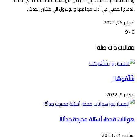
وكذلك قلة الإمكانيات في كثير من اللوجستيات المختلفة التي تساعد
الدفاع المدني في أداء مهامها والوصول الي مكان الحدث .
فبراير 26, 2023
97
0
تويتر
ڤايبر
طباعة
تيلقرام
ماسنجر
ماسنجر
واتساب
فيسبوك
مشاركة
مقالات ذات صلة
عبر
البريد
شَلَّعُوهَا !
فبراير 9, 2022
هوانات قحط: أسئلة محرجة جداً!!!
سبتمبر 21, 2023