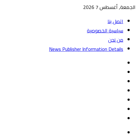
الجمعة, أغسطس 7 2026
اتصل بنا
سياسية الخصوصية
من نحن
News Publisher Information Details
واتساب
TikTok
تيلقرام
‏Google
Play
يوتيوب
تويتر
فيسبوك
القائمة