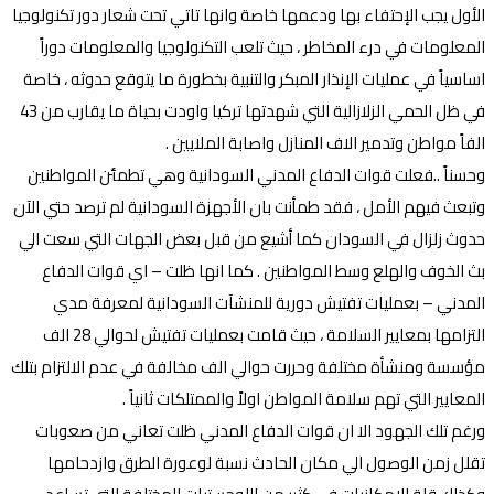
الأول يجب الإحتفاء بها ودعمها خاصة وانها تاتي تحت شعار دور تكنولوجيا
المعلومات في درء المخاطر ، حيث تلعب التكنولوجيا والمعلومات دوراً
اساسياً في عمليات الإنذار المبكر والتنبية بخطورة ما يتوقع حدوثه ، خاصة
في ظل الحمي الزلازالية التي شهدتها تركيا واودت بحياة ما يقارب من 43
الفاً مواطن وتدمير الاف المنازل واصابة الملايين .
وحسناً ..فعلت قوات الدفاع المدني السودانية وهي تطمئن المواطنين
وتبعث فيهم الأمل ، فقد طمأنت بان الأجهزة السودانية لم ترصد حتي الآن
حدوث زلزال في السودان كما أشيع من قبل بعض الجهات التي سعت الي
بث الخوف والهلع وسط المواطنين . كما انها ظلت – اي قوات الدفاع
المدني – بعمليات تفتيش دورية للمنشآت السودانية لمعرفة مدي
التزامها بمعايير السلامة ، حيث قامت بعمليات تفتيش لحوالي 28 الف
مؤسسة ومنشأة مختلفة وحررت حوالي الف مخالفة في عدم الالتزام بتلك
المعايير التي تهم سلامة المواطن اولاً والممتلكات ثانياً .
ورغم تلك الجهود الا ان قوات الدفاع المدني ظلت تعاني من صعوبات
تقلل زمن الوصول الي مكان الحادث نسبة لوعورة الطرق وازدحامها