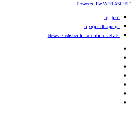
Powered By:
WEB ASCEND
اتصل بنا
سياسية الخصوصية
News Publisher Information Details
فيسبوك
تويتر
يوتيوب
‏Google
Play
تيلقرام
TikTok
واتساب
زر
تويتر
تيلقرام
ماسنجر
ماسنجر
واتساب
فيسبوك
الذهاب