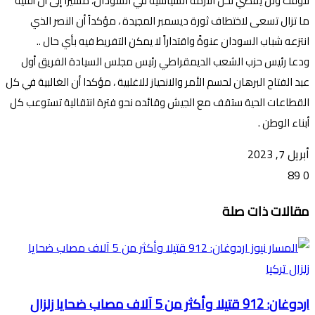
للوقت ولن يفضي لحل الأزمة السياسية في السودان، مشيرا إلى أن أقلية
ما تزال تسعى لاختطاف ثورة ديسمبر المجيدة ، مؤكداً أن النصر الذي
انتزعه شباب السودان عنوةً واقتداراً لا يمكن التفريط فيه بأي حال ..
ودعا رئيس حزب الشعب الديمقراطي رئيس مجلس السيادة الفريق أول
عبد الفتاح البرهان لحسم الأمر والانحياز للاغلبية ، مؤكدا أن الغالبية في كل
القطاعات الحية ستقف مع الجيش وقائده نحو فترة انتقالية تستوعب كل
أبناء الوطن .
أبريل 7, 2023
89
0
تويتر
ڤايبر
طباعة
تيلقرام
ماسنجر
ماسنجر
واتساب
فيسبوك
مشاركة
مقالات ذات صلة
عبر
البريد
اردوغان: 912 قتيلا وأكثر من 5 آلاف مصاب ضحايا زلزال