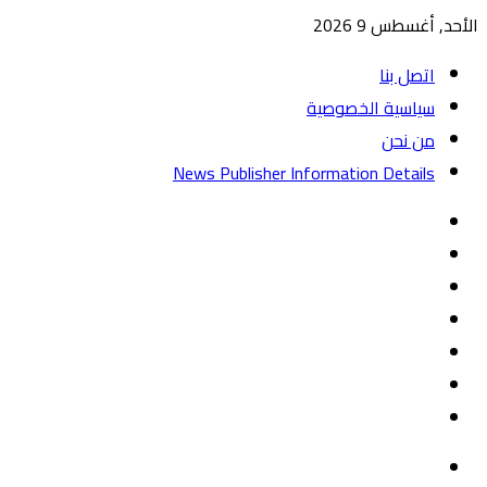
الأحد, أغسطس 9 2026
اتصل بنا
سياسية الخصوصية
من نحن
News Publisher Information Details
واتساب
TikTok
تيلقرام
‏Google
Play
يوتيوب
تويتر
فيسبوك
القائمة