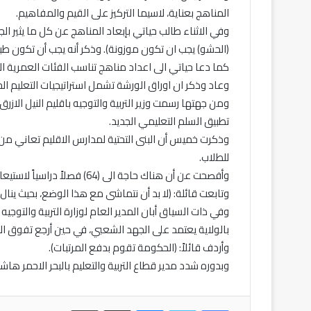
المناهج بعناية، لاسيما التركيز على القيم والمفاهيم.
وفي الاثناء طالب حياتي بإبعاد المناهج عن كل ما يثير ال
(الحشو) يجب ان تكون موزونة). وذكر أنه يجب أن تكون طب
كما دعا حياتي الى اعداد مناهج تناسب الفئات العمرية ال
وعاد وذكر ان اوراق الورشة تشمل استراتيجيات التعليم الحد
ومن جهتها رسمت وزير التربية والتوجيه باقليم النيل الاز
تطبيق السلم التعليمي الجديد.
وذكرت خميس أن البنى التحتية لمدارس الاقليم تعاني من آ
للطلاب.
وأفصحت عن أن هناك حاجة الى (64) فصلاً دراسياً لاستيعاب الطلاب الجدد.
وتابعت قائلة: (لا بد أن نتماشى مع هذا الوضع، بحيث ينال
بالولاية يعتمد على الجهد الشعبي، في حين أرجع تفوق الت
وأردف قائلاً: (الحكومة تقوم بدفع المرتبات).
وبدوره شدد مدير قطاع التربية والتعليم بالبحر الاحمر ه
فيسبوك
تويتر
ماسنجر
مشاركة عبر البريد
طباعة