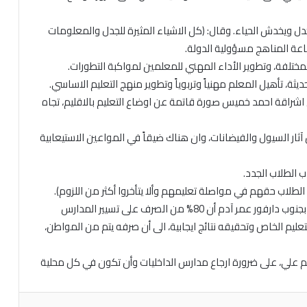
جدل ويخدش الحياء. وقال: (كل الاشياء المثيرة للجدل والمعلومات
اعة المناهج مسؤولية الدولة.
مختلفة، وتطوير الأداء المهني للمعلمين لمواكبة التطورات.
يثة، تأهيل المعلم مهنياً وتربوياً وتطوير منهج التعليم الاساسي.
رق اشراقة احمد خميس صورة قاتمة عن اوضاع التعليم بالاقليم، تجاه
ثار السيول والفيضانات، وان هناك ضيقاً في المواعين الاستيعابية
 الطلاب حقهم في مواصلة تعليمهم وألا يتأخروا أكثر من اللزوم).
وفي ذات السياق أبان المدير العام لوزارة التربية والتوجيه بجنوب دارفور عمر آدم أن 80% من الصرف على تسيير المدارس
عليم الخاص وتحقيقه نتائج ايجابية، الى أن صرفه يتم من المواطن،
اشم علي، على ضرورة ارجاع مدارس الداخليات وأن تكون في كل محلية