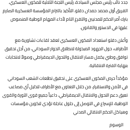
جدد نائب رئيس مجلس السيادة، رئيس اللجنة الثلاثية للمكون العسكري،
الفريق أول محمد حمدان دقلو، التأكيد بالتزام المؤسسة العسكرية الصارم
بترك أمر الحكم للمدنيين والتفرغ التام لأداء المهام الوطنية المنصوص
عليها في الدستور والقانون.
وأعلن دقلو استعداد المكون العسكري لعقد لقاءات تشاورية مع
الأطراف، حول الجهود المبذولة لانطلاق الحوار السوداني، من أجل تحقيق
توافق وطني يكمل مسار الانتقال والتحول الديمقراطي وصولاً لانتخابات
بنهاية الفترة الانتقالية.
مؤكداً حرص المكون العسكري على تحقيق تطلعات الشعب السوداني
في الأمن والاستقرار، من خلال التعاون مع الأطراف لتذليل أي مصاعب
تعيق دعم التحول والانتقال الديمقراطي، داعياََ جميع قوى الثورة والقوى
الوطنية، للإسراع في التوصل إلى حلول عاجلة تؤدي لتكوين مؤسسات
وهياكل الحكم الانتقالي المدني
الوسوم