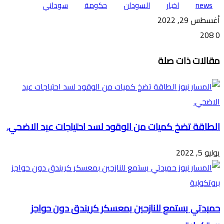
news
اخبار
السودان
حكومة
سوداني
أغسطس 29, 2022
208
0
تويتر
ڤايبر
طباعة
تيلقرام
ماسنجر
ماسنجر
واتساب
فيسبوك
مشاركة
مقالات ذات صلة
عبر
البريد
الطاقة تضخ كميات من الوقود لسد احتياجات عيد الاضحي.
يوليو 5, 2022
حميدتي يستمع للنازحين بمعسكر كريندق دون حواجز