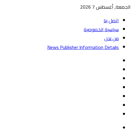
الجمعة, أغسطس 7 2026
اتصل بنا
سياسية الخصوصية
من نحن
News Publisher Information Details
واتساب
TikTok
تيلقرام
‏Google
Play
يوتيوب
تويتر
فيسبوك
القائمة