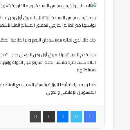
وجه رئيس مجلس السيادة الإنتقالي الفريق أول ركن عبدالف
تواصلها مع العالم الخارجي لتحقيق المصالح العليا للشع
جاء ذلك لدى لقائه ببورتسودان اليوم وزير الخارجية المك
حيث قدم الوزير تنويرا للفريق أول ركن البرهان حول التحد
البلاد بسبب تمرد مليشيا الدعم السريع على الدولة وإن
ممتلكاتهم.
كما وجه سيادته أيضا الوزارة بتنسيق العمل مع المنظما
المستويين الإقليمي والدولي
فيسبوك
تويتر
ماسنجر
مشاركة عبر البريد
طباعة