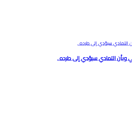
ني وبأن التمادي سيؤدي إلى طرده .