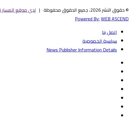
© حقوق النشر 2026، جميع الحقوق محفوظة |
لدى موقع المسار ني
Powered By:
WEB ASCEND
اتصل بنا
سياسية الخصوصية
News Publisher Information Details
فيسبوك
تويتر
يوتيوب
‏Google
Play
تيلقرام
TikTok
واتساب
زر
تويتر
تيلقرام
ماسنجر
ماسنجر
واتساب
فيسبوك