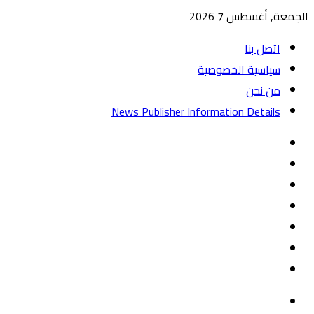
الجمعة, أغسطس 7 2026
اتصل بنا
سياسية الخصوصية
من نحن
News Publisher Information Details
واتساب
TikTok
تيلقرام
‏Google
Play
يوتيوب
تويتر
فيسبوك
القائمة