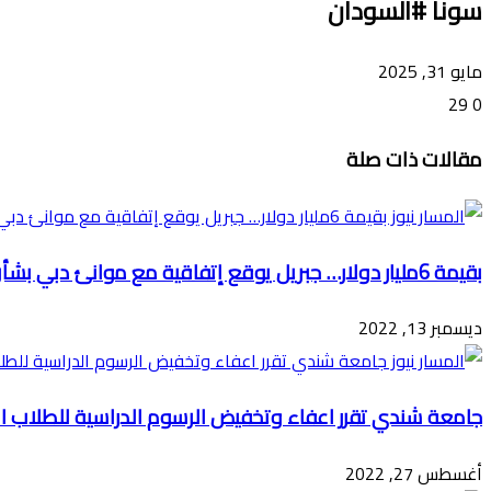
سونا #السودان
مايو 31, 2025
29
0
تويتر
ڤايبر
طباعة
تيلقرام
ماسنجر
ماسنجر
واتساب
فيسبوك
مشاركة
مقالات ذات صلة
عبر
البريد
بقيمة 6مليار دولار… جبريل يوقع إتفاقية مع موانئ دبي بشأن ميناء ابوعمامة
ديسمبر 13, 2022
جامعة شندي تقرر اعفاء وتخفيض الرسوم الدراسية للطلاب ا
أغسطس 27, 2022