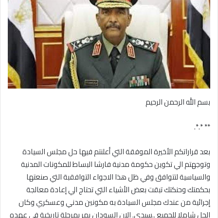
بسم الله الرحمن الرحيم
** *.*.
بعد قراراتكم الأخيرة الموفقة التي أعلنتم فيها حل مجلس السيادة
وتوجهتم الي تكوين حكومة مدنية فارشا البساط للمكونات المدنية
والسياسية لتتوافق وفي ظل هذا الاجواء التوافقبة التي صنعتها
بحكمتك وحنكتك تبقت بعض الأشياء التي تحتاج الي إعادة معالجة
إجرائية من عندك مجلس السيادة به مكونين مدني وعسكري وكان
الحل شاملا للجميع ..سيدي. الان السودان يمر بمرحلة تاريخية في عهده