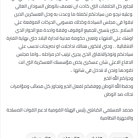
لتجاوز كل الخلافات التي كادت ان تعصف بالوطن السودان الغالي
.وعليه نرجو من سيادتكم تكملة ما وعدت به وحل العسكرين الذين
تبقوا في مجلس السيادة وكذلك منسوبي الحركات الموقعة علي
السلام ..حتئ يتسني للجميع الوقوف وقفة واحدة مع الحوار الذي
اوشك علي الانتهاء وتعين حكومة مدنية لادارة البلاد حتي نهاية الفترة
الانتقالية . . وحتي لاتكون هنالك تداخلات او تصريحات تحسب علي
سيادتكم وتوخرالاتفاق الذي يجري ترتيب اخر مراحله ،..واما مجلس
الدفاع الاعلي شان عسكري يخص مؤسستك العسكرية التي انت
تقودها ونحن لا نتدخل في شانها ..
وجزاكم الله الخير
وحفظ الله الوطن ووفقكم لفعل الخير وتجاوز كل مصائب ومؤامرات
تحاك ضد الوطن
محمد المسلمي الكباشي رئيس الهيئة القومية لدعم القوات المسلحة
والاجهزة النظامية