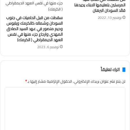
المرسلين بتعليمها الابناء يجيدها
قائد السودان البرهان
سقطت من قبل الحاميات في جنوب
نوفمبر 13, 2022
السودان وشماله كالكرمك ويابوس
وديم منصور في عهد السيد الصادق
المهدي وارجاع جزء منها في نفس
العهد الديمقراطي ( الكرمك)
نوفمبر 6, 2023
اترك تعليقاً
لن يتم نشر عنوان بريدك الإلكتروني.
الحقول الإلزامية مشار إليها بـ
*
ا
ل
ت
ع
ل