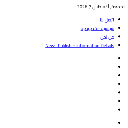
الجمعة, أغسطس 7 2026
اتصل بنا
سياسية الخصوصية
من نحن
News Publisher Information Details
واتساب
TikTok
تيلقرام
‏Google
Play
يوتيوب
تويتر
فيسبوك
القائمة