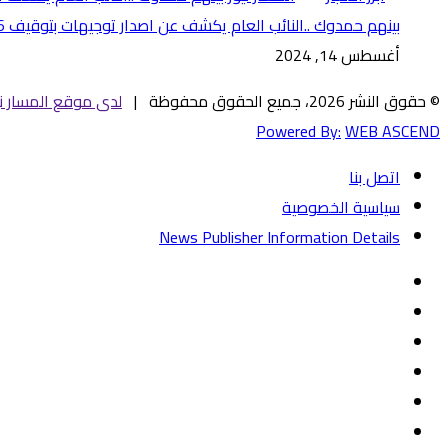
بينهم حمدوك ..النائب العام يكشف عن اصدار توجيهات بتوقيف 16 سياسيًا سودانيا وملاحقتهم عبر (الإنتربول)
أغسطس 14, 2024
© حقوق النشر 2026، جميع الحقوق محفوظة |
لدى موقع المسار ني
Powered By:
WEB ASCEND
اتصل بنا
سياسية الخصوصية
News Publisher Information Details
فيسبوك
تويتر
يوتيوب
‏Google
Play
تيلقرام
TikTok