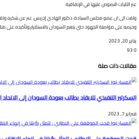
عبر الآليات النصوص عليها في الإتفاقية.
ولفت الى ان عضو مجلس السيادة، دكتور الهادي إدريس، عبر عن شكره وتقدير
وحرصه على مواصلة الجهود حتى ينعم السودان بالاستقرار،وتأكيده على متاب
يناير 20, 2023
93
0
تويتر
ڤايبر
طباعة
تيلقرام
ماسنجر
ماسنجر
واتساب
فيسبوك
مشاركة
مقالات ذات صلة
عبر
البريد
السكرتير التنفيذي للايقاد يطالب بعودة السودان إلى الاتحاد 
فبراير 7, 2023
قحت الموقعة على الاطاري : تتمثل رؤيتنا في إنهاء الانقلاب 