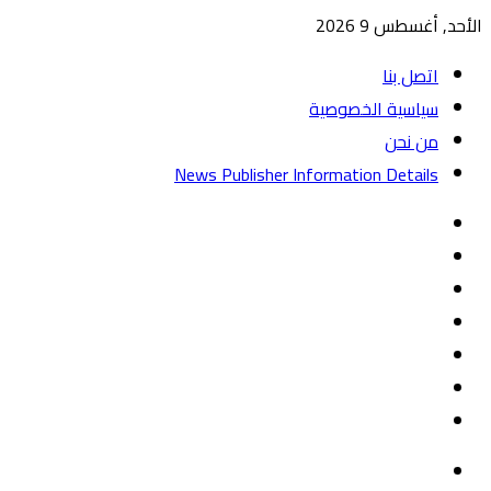
الأحد, أغسطس 9 2026
اتصل بنا
سياسية الخصوصية
من نحن
News Publisher Information Details
واتساب
TikTok
تيلقرام
‏Google
Play
يوتيوب
تويتر
فيسبوك
القائمة