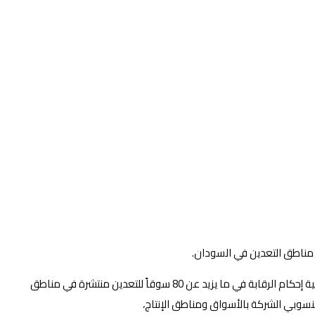
 مناطق التعدين في السودان.
وقال مدير إدارة رقابة التعدين بالشركة المعدنية في تصريح صحفي إن إدارتة التي أنشأت في نهاية العام الماضي 2021م معنية بالمساعدة في تعزيز عملية إحكام الرقابة في ما يزيد عن 80 سوقاً للتعدين منتشرة في مناطق
منسوبي الشركة بالأسواق ومناطق الإنتاج،