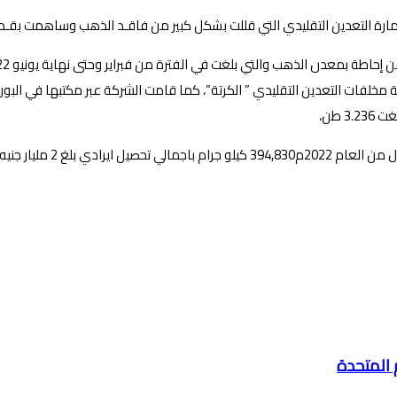
مارة التعدين التقليدي التي قللت بشكل كبير من فاقـد الذهب وساهمت بقـد
مخلفات التعدين التقليدي ” الكرتة”، كما قامت الشركة عبر مكتبها في البورص
لو جرام من كل العام 2021م.
 المتحدة