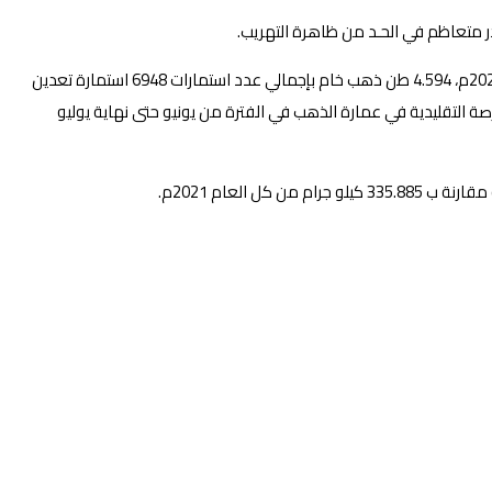
ر متعاظم في الحـد من ظاهرة التهريب.
وأشار مدير إدارة المنافذ والمعابر والرقابة إلى ما حققته الموارد المعدنية من إحاطة بمعدن الذهب والتي بلغت في الفترة من فبراير وحتى نهاية يونيو 2022م، 4.594 طن ذهب خام بإجمالي عدد استمارات 6948 استمارة تعدين
ة التقليدية في عمارة الذهب في الفترة من يونيو حتى نهاية يوليو