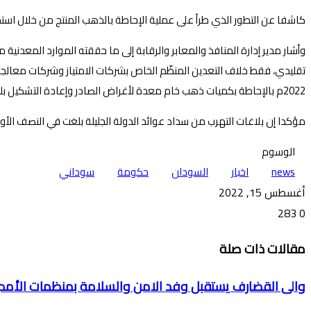
كاشفا عن التطور الذي طرأ على عملية الإحاطة بالذهب المنتج من خلال است
تقليدي، فقط خلاف التعدين المنظّم الخاص بشركات الامتياز وشركات معالجة 
2022م بالإحاطة بكميات ذهب خام معدة لأغراض الصادر وإعادة التشكيل بلغت 3.236 طن،
مؤكدا إن بلاغات التهرب من سداد عوائد الدولة الجليلة بلغت في النصف الأول من العام 2022م394,830 كيلو جرام باجمالي تحصيل ايرادي بلغ 2 مليار جنيه مقارنة ب 335.885 كي
الوسوم
news
اخبار
السودان
حكومة
سوداني
أغسطس 15, 2022
283
0
تويتر
ڤايبر
طباعة
تيلقرام
ماسنجر
ماسنجر
واتساب
فيسبوك
مشاركة
مقالات ذات صلة
عبر
البريد
والى القضارف يستقبل وفد الامن والسلامة بمنظمات الأمم