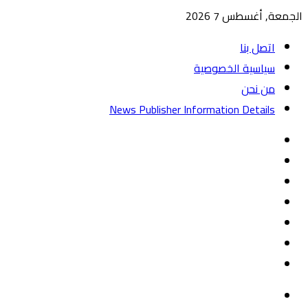
الجمعة, أغسطس 7 2026
اتصل بنا
سياسية الخصوصية
من نحن
News Publisher Information Details
واتساب
TikTok
تيلقرام
‏Google
Play
يوتيوب
تويتر
فيسبوك
القائمة