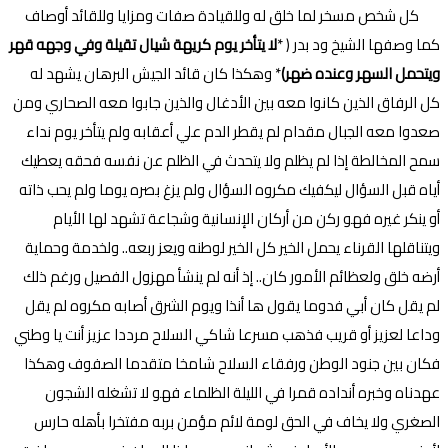
كل شخص مسخر لما خلق له وللقيادة صفات ومزايا وللقائد أوصاف
كما وصفها الشيخ ود بدر ( *
لا يتأخر يوم كريهة شيال تقيلة وفي وجهه قهر
ويتحمل السهر وعنده ضهر)
* وهكذا كان قائد الجيش البرهان يشهد له
كل الرفاق الذين كانوا معه بين الأدغال والذين جابوا معه الصحاري ومن
صعدوا معه الجبال مقدام لم يقطر الدم علي أعقابه ولم يتأخر يوم نداء
سمح المخالطة إذا لم يظلم ولا يتحدث في الظلم عن نفسه فحقه يعطيك
أياه قبل السؤال ليكفيك مكروه السؤال ولم يزغ بصره يوما ولم يحب ذاته
أو ينكر غيره فهو ركن من أركان الإنسانية وشجاعة تشهد لها الأيام
ويتناقلها القرناء يحمل الخير كل الخير لوطنه ويعز ربعه.. ولخدمة وحماية
أرضه خلق ولعظائم الأمور كان.. إذ أنه لم ينشأ مهزول الفصيل ورغم ذلك
لم يقل كان أبي فدوما يقول ها أنذا ويوم الشرق أصابه مكروه لم يقل
وداعا لعزيز أو قريب فذهب مسرعا شاكي السلاح مرددا عزيز أنت يا وطني
فكان بين جنود الوطن ورفقاء السلاح شامخا متقدما الصفوف وهكذا
عهدناه وخبره أنداده قمرا في الليلة الظلماء فهو لا تشغله الشجون
الصغري ولا يخاف في الحق لومة لائم مؤمن بربه مفتخرا بأهله حارس