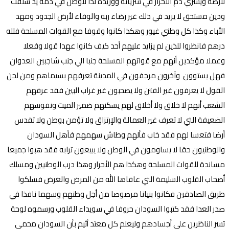
لأرضه ويسري دم الأحرار في شريانه ووريده لذا للوطن في دمه يد سلفت
ودين مستحق لا يريد في ذلك غير رضاء ربه والوفاء لأرض الجدود ومهد
الأباء وكذا كل وطني غيور وهكذا كانوا وقوفا مع القوات المسلحة فلله
درهم فانظروا للذين لم يزايد عليهم أحد كيف كانوا عهدا قولا وفعلا
وعملا مؤكدين أنهم مع قواتهم المسلحة جنبا الي جنب شاجبين العدوان
فهل يستوون وآخرون مرجفون في المدينة تعرفهم بسيماهم ومن لحن
القول لا يعرفون غير الفتن ولا يصحبون غير غراب البين فقد عرفهم
الشعب أنهم لا خلاق ولا أخلاق لهم يسكنهم ضمير الميت ونفوسهم
الضعيفة التي لا تعرف غير العمالة والإرتزاق ولا تؤمن بوطن ولا تقدس
أرضا فتعسا لهم فقد خاب فألهم وطاش سهمهم فأهل السودان
والوطنيون حقا لا يساومون في الوطن ولا يبيعون ترابه فقد هبوا جميعا
مساندة للقوات المسلحة وهكذا هم الأحرار وهذا درب الوطنيين ومسلك
أصحاب القلوب السليمة التي عافاها الله من المرض والغرض فسلكوا
طريق الصادقين فكانوا بنيانا مرصوصا من أجل وطنهم وسهما نافذا في
صدر العدا فقد كتبوا السودان حروفا في سويداء القلوب ورسموه لوحة
تسر الناظرين علي أجسادهم وليعلم كل معتد أثيم بأن السودان محمي