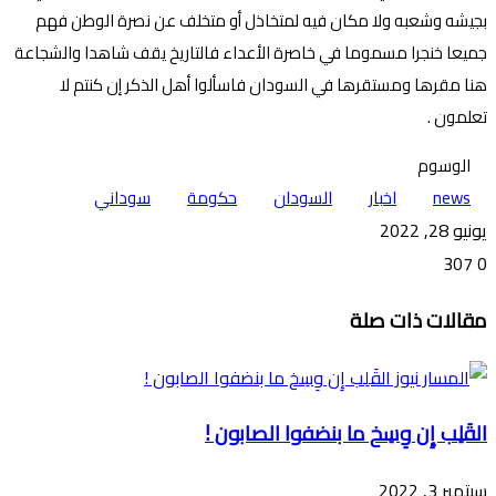
بجيشه وشعبه ولا مكان فيه لمتخاذل أو متخلف عن نصرة الوطن فهم
جميعا خنجرا مسموما في خاصرة الأعداء فالتاريخ يقف شاهدا والشجاعة
هنا مقرها ومستقرها في السودان فاسألوا أهل الذكر إن كنتم لا
تعلمون .
الوسوم
news
اخبار
السودان
حكومة
سوداني
يونيو 28, 2022
307
0
تويتر
ڤايبر
طباعة
تيلقرام
ماسنجر
ماسنجر
واتساب
فيسبوك
مشاركة
مقالات ذات صلة
عبر
البريد
القَلِب إِن وِسِخ ما بنضفوا الصابون !
سبتمبر 3, 2022