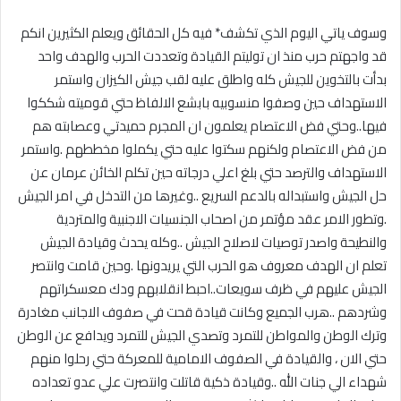
وسوف ياتي اليوم الذي تكشف* فيه كل الحقائق ويعلم الكثيرين انكم
قد واجهتم حرب منذ ان توليتم القيادة وتعددت الحرب والهدف واحد
بدأت بالتخوين للجيش كله واطلق عليه لقب جيش الكيزان واستمر
الاستهداف حين وصفوا منسوبيه بابشع الالفاظ حتي قوميته شككوا
فيها..وحتي فض الاعتصام يعلمون ان المجرم حميدتي وعصابته هم
من فض الاعتصام ولكنهم سكتوا عليه حتي يكملوا مخططهم .واستمر
الاستهداف والترصد حتي بلغ اعلي درجاته حين تكلم الخائن عرمان عن
حل الجيش واستبداله بالدعم السريع ..وغيرها من التدخل في امر الجيش
.وتطور الامر عقد مؤتمر من اصحاب الجنسيات الاجنبية والمتردية
والنطيحة واصدر توصيات لاصلاح الجيش ..وكله يحدث وقيادة الجيش
تعلم ان الهدف معروف هو الحرب التي يريدونها .وحين قامت وانتصر
الجيش عليهم في ظرف سويعات..احبط انقلابهم ودك معسكراتهم
وشردهم ..هرب الجميع وكانت قيادة قحت في صفوف الاجانب مغادرة
وترك الوطن والمواطن للتمرد وتصدي الجيش للتمرد ويدافع عن الوطن
حتي الان ، والقيادة في الصفوف الامامية للمعركة حتي رحلوا منهم
شهداء الي جنات الله ..وقيادة ذكية قاتلت وانتصرت علي عدو تعداده