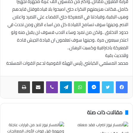
قرابة المليون مقاتل..واكثر من خمسون الف عربة مجهزة تجهيزا
كامل..فكانت هزيمتهم النكراء حتي اصبحوا بلا قيادةوقتل قايدهم
وهرب البقية..وقيادتنا في المعركة حتي القضاء علي التمرد واعلان
النصر..وحينها سوف تسامح القيادة كل من اساء الظن ومن تحدث في
حدود الاخلاق ..ولكن من تمرد وساء الادب فسوف لن يقبل منه ولو
اعتذر سبعون مرة ..وحينها سوف تعلمون ان قيادة الجيش قادة
المعركة باحترافية وكسبت الرهان..
وللحديث بقية
محمد المسلمي الكباشي رئيس الهيئة القومية لدعم القوات المسلحة
فيسبوك
تويتر
ماسنجر
واتساب
تيلقرام
ڤايبر
مشاركة عبر البريد
طباعة
مقالات ذات صلة