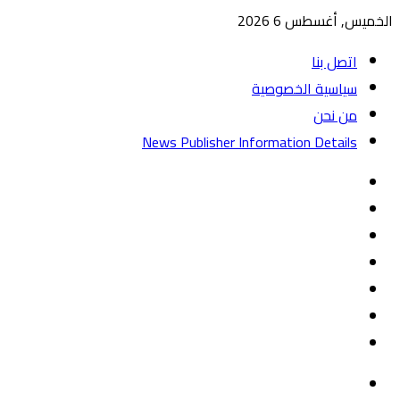
الخميس, أغسطس 6 2026
اتصل بنا
سياسية الخصوصية
من نحن
News Publisher Information Details
واتساب
TikTok
تيلقرام
‏Google
Play
يوتيوب
تويتر
فيسبوك
القائمة