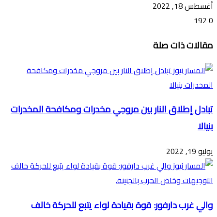
أغسطس 18, 2022
192
0
تويتر
ڤايبر
طباعة
تيلقرام
ماسنجر
ماسنجر
واتساب
فيسبوك
مشاركة
مقالات ذات صلة
عبر
البريد
تبادل إطلاق النار بين مروجي مخدرات ومكافحة المخدرات
بنيالا
يوليو 19, 2022
والي غرب دارفور: قوة بقيادة لواء يتبع للحركة خالف