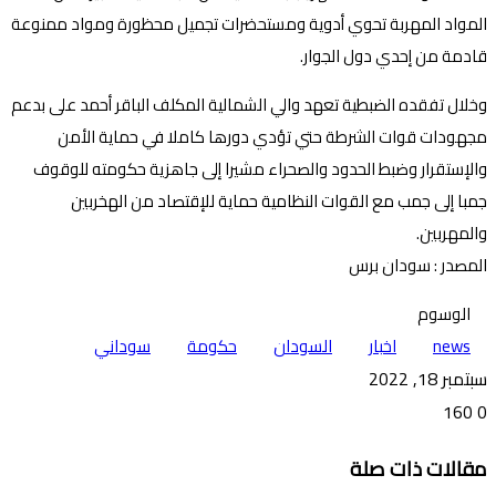
المواد المهربة تحوي أدوية ومستحضرات تجميل محظورة ومواد ممنوعة
قادمة من إحدي دول الجوار.
وخلال تفقده الضبطية تعهد والي الشمالية المكلف الباقر أحمد على بدعم
مجهودات قوات الشرطة حتي تؤدي دورها كاملا في حماية الأمن
والإستقرار وضبط الحدود والصحراء مشيرا إلى جاهزية حكومته للوقوف
جمبا إلى جمب مع القوات النظامية حماية للإقتصاد من الهخربين
والمهربين.
المصدر : سودان برس
الوسوم
news
اخبار
السودان
حكومة
سوداني
سبتمبر 18, 2022
160
0
تويتر
ڤايبر
طباعة
تيلقرام
ماسنجر
ماسنجر
واتساب
فيسبوك
مشاركة
مقالات ذات صلة
عبر