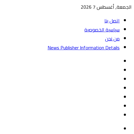
الجمعة, أغسطس 7 2026
اتصل بنا
سياسية الخصوصية
من نحن
News Publisher Information Details
واتساب
TikTok
تيلقرام
‏Google
Play
يوتيوب
تويتر
فيسبوك
القائمة