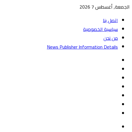
الجمعة, أغسطس 7 2026
اتصل بنا
سياسية الخصوصية
من نحن
News Publisher Information Details
واتساب
TikTok
تيلقرام
‏Google
Play
يوتيوب
تويتر
فيسبوك
القائمة