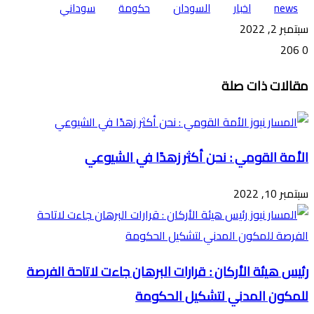
news
اخبار
السودان
حكومة
سوداني
سبتمبر 2, 2022
206
0
تويتر
ڤايبر
طباعة
تيلقرام
ماسنجر
ماسنجر
واتساب
فيسبوك
مشاركة
مقالات ذات صلة
عبر
البريد
الأمة القومي : نحن أكثر زهدًا في الشيوعي
سبتمبر 10, 2022
رئيس هيئة الأركان : قرارات البرهان جاءت لاتاحة الفرصة
للمكون المدني لتشكيل الحكومة