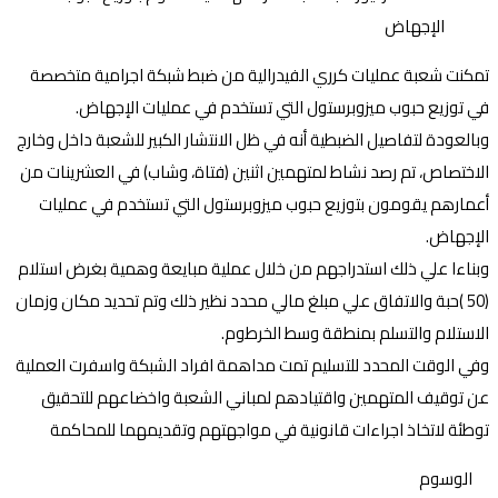
تمكنت شعبة عمليات كرري الفيدرالية من ضبط شبكة اجرامية متخصصة
في توزيع حبوب ميزوبرستول التي تستخدم في عمليات الإجهاض.
وبالعودة لتفاصيل الضبطية أنه في ظل الانتشار الكبير للشعبة داخل وخارج
الاختصاص، تم رصد نشاط لمتهمين اثنين (فتاة، وشاب) في العشرينات من
أعمارهم يقومون بتوزيع حبوب ميزوبرستول التي تستخدم في عمليات
الإجهاض.
وبناءا علي ذلك استدراجهم من خلال عملية مبايعة وهمية بغرض استلام
(50 )حبة والاتفاق علي مبلغ مالي محدد نظير ذلك وتم تحديد مكان وزمان
الاستلام والتسلم بمنطقة وسط الخرطوم.
وفي الوقت المحدد للتسليم تمت مداهمة افراد الشبكة واسفرت العملية
عن توقيف المتهمين واقتيادهم لمباني الشعبة واخضاعهم للتحقيق
توطئة لاتخاذ اجراءات قانونية في مواجهتهم وتقديمهما للمحاكمة
الوسوم