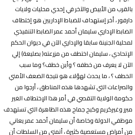
بالقرب من الأبيض والآخر في إحدي محليات ولايات
دارفور ، أخر إستهداف للضباط الإداريين هو إختطاف
الضابط الإداري سليمان أحمد عمر الضابط التنفيذي
لمحلية الجنينة سابقا والإداري الآن في ديوان الحكم
الإتحادي ، سليمان اختطف من مزرعته( بصليعة) إلي
الآن لا يعرف من خطفه ؟ وأين خطف؟ وما سبب
الخطف ؟ ، ما يحدث لهؤلاء هو نتيجة الضعف الأمني
والصراعات التي تشهدها هذه المناطق ، أرجوا من
حكومة الولاية التقصي في أمر هذا الإختطاف الغير
مبرر وغيركريم وكبح جماح هذه الظاهرة التي تستهدف
موظفي الدولة وخاصة أن سليمان أحمد عمر يعاني
من أمراض مستعصية كثيرة ، أتمني من السلطات أن