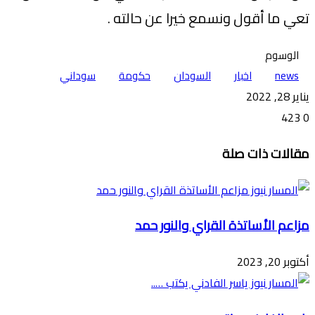
تعي ما أقول ونسمع خيرا عن حالته .
الوسوم
news
اخبار
السودان
حكومة
سوداني
يناير 28, 2022
423
0
تويتر
ڤايبر
طباعة
تيلقرام
ماسنجر
ماسنجر
واتساب
فيسبوك
مشاركة
مقالات ذات صلة
عبر
البريد
مزاعم الأساتذة القراي والنور حمد
أكتوبر 20, 2023