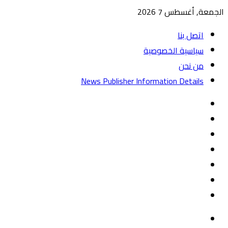
الجمعة, أغسطس 7 2026
اتصل بنا
سياسية الخصوصية
من نحن
News Publisher Information Details
واتساب
TikTok
تيلقرام
‏Google
Play
يوتيوب
تويتر
فيسبوك
القائمة