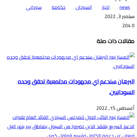
news
اخبار
السودان
حكومة
سوداني
سبتمبر 3, 2022
204
0
تويتر
ڤايبر
طباعة
تيلقرام
ماسنجر
ماسنجر
واتساب
فيسبوك
مشاركة
مقالات ذات صلة
عبر
البريد
البرهان سندعم اي مجهودات مجتمعية تحقق وحده
السودانيين.
أغسطس 15, 2022