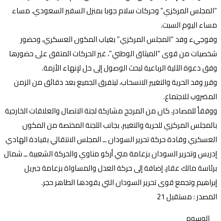
“المجلس المركزي” وحركات سلام جوبا بمنزل السفير السعودي، مساء
مساء اليوم السبت.
وفوجيء وفد “المجلس المركزي” بغياب المكون العسكري، وحضور
شخصيات من قوى “الميثاق الوطني”، غير الحركات المتفق على حضورها
وفق دعوة الآلية الرباعية لبحث الوصول إلى حل لإنهاء الأزمة.
وقرر وفد الحرية والتغيير الانسحاب، ليتفرق الجميع بعد دقائق من الزمن
المضروب للاجتماع.
ووفقاً للمصادر، كان من المرجح مشاركة لجنة الاتصال والعلاقات الخارجية
بالمجلس المركزي للحرية والتغيبر، بجانب اللجنة المختصة من المكون
العسكري وقادة حركة تحرير السودان ــ المجلس الانتقالي بقيادة الهادي
إدريس وتحرير السودان بزعامة مني أركو مناوي والحركة الشعبية ــ شمال
برئاسة مالك عقار، إضافة إلى حركة العدل والمساواة بزعامة جبريل
إبراهيم وتجمع قوى تحرير السودان التي يقودها الطاهر حجر.
المصدر : مستقبل 21
الوسوم