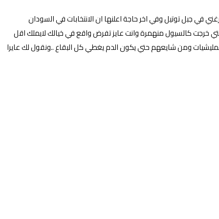
ي في جبل توتيل وفي اخر حاجة اعلنها ان الانتخابات في السودان
لتي خرجت كالسيول منهمرة وانت عايز تفرض واقع في خيالك لايملك اقل
لمليشيات ومن شايعهم حتي يكون الدم يغطي كل البقاع ..ونقول لك عايرا