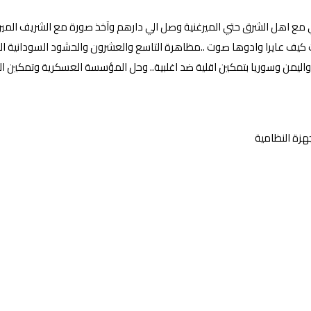
مع اهل الشرق حتي الميرغنية وصل الي دارهم وآخذ صورة مع الشريف الميرغن
ت كيف عايرا وادوها صوت ..مظاهرة التاسع والعشرون والحشود السودانية ا
 واليمن وسوريا بتمكين اقلية ضد اغلبية.. وحل المؤسسة العسكرية وتمكين ا
هزة النظامية