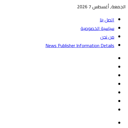
الجمعة, أغسطس 7 2026
اتصل بنا
سياسية الخصوصية
من نحن
News Publisher Information Details
واتساب
TikTok
تيلقرام
‏Google
Play
يوتيوب
تويتر
فيسبوك
القائمة