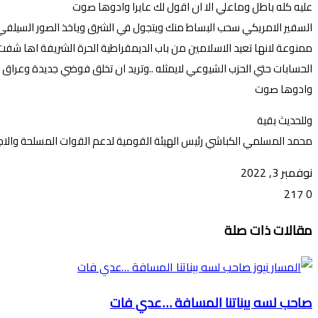
عليه كله باطل وماعلي الا ان اقول لك عايرا وادوها صوت
السفير الامريكي سحب البساط منك ويتجول في الشرق وياخذ الصور السيلفي 
ممنوعة لانها تعيد الاسلامين من باب الديمقراطية الحرة الشريفة اها شف
الحسابات حتي الحزب الشيوعي لايمثله ..وتريد ان تخلق فوضي جديدة وعراق
وادوها صوت
وللحديث بقية
محمد المسلمي الكباشي رئيس الهيئة القومية لدعم القوات المسلحة والاج
نوفمبر 3, 2022
217
0
تويتر
ڤايبر
طباعة
تيلقرام
ماسنجر
ماسنجر
واتساب
فيسبوك
مشاركة
مقالات ذات صلة
عبر
البريد
صاحب لسه بيناتنا المسافة …عدي فات