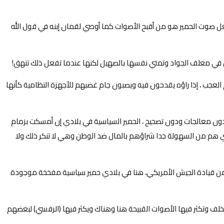
من صوت يسمي نهيق ! ، كلمة الحمار أو جمعها وردت في آيات عدة في القرآن الكريم ، وقد ورد إسم الحمار في القرآن ٥ مرات ، لعل صوت الحمير هو من أقبح الأصوات كما أوصي لقمان إبنه في قول الله
يأكل في معلف الجواد وتمني نفسها بالصهيل لكنها عندما تفعل ذلك تنهق!
 العجب ، إذا راؤه يقدحون فيه ويصبون جام غضبهم للأجهزة النظامية كأنها
 دون معالجات ودون تصحيح ، الحمير السياسية في بلادي إن أمسكت بزمام
ادي هم من السهولة جدا شراؤهم بالمال ضد الوطن وهي لا تنكر ذلك ولا
رب من قيادة الجيش الأمريكي، هنا في بلادي حمير سياسية مفخخة موجودة
تتخلف وتكثر فيها الأصوات القبيحة هنا وهناك ويكثر فيها (الرفسي) لبعضهم