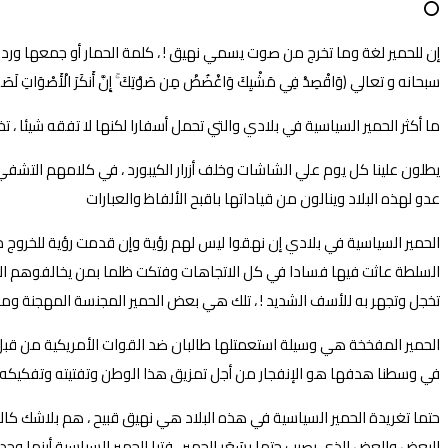
⭕
سبحانه و تعالي (وَاقْصِدْ فِي مَشْيِكَ وَاغْضُضْ مِن صَوْتِكَ ۚ إِنَّ أَنكَرَ الْأَصْوَاتِ لَصَوْت
ما أكثر الحمير السياسية في بلادي والتي تحمل أسفارا لكنها لا تفقه شيئا 
يطلون علينا كل يوم علي الشاشات وخلف أزرار الكيبورد ، في كلامهم التشفي 
عدو لهذه البلاد وينالون من قياداتها باقبح الألفاظ والعبارات
الحمير السياسية في بلادي إن نهقوا ليس لهم رؤية وإن قدمت رؤية للخروج 
السلطة عاثت فيها فسادا في كل الاتجاهات وفتكت ظلما بمن يخالفوهم الرأي 
تخجل وتجهر به للأسف الشديد ! ، تلك هي بعض الحمير المجنسة المهجنة وما
الحمير المفخخة هي وسيلة استعمتلها طالبان ضد القوات الأمريكية من قبل 
في وسطنا هدفها هو الإنفجار من أجل تمزيق هذا الوطن وتفتيته وتفكيكه بأ
حتما تغريدة الحمير السياسية في هذه البلاد هي نهيق قبيح ، هم بلاشك كالحُ
البعض والعض الذي يصيب حتما بسَعَر الحمير . فتبا للحمير السياسية أينما وجدت و