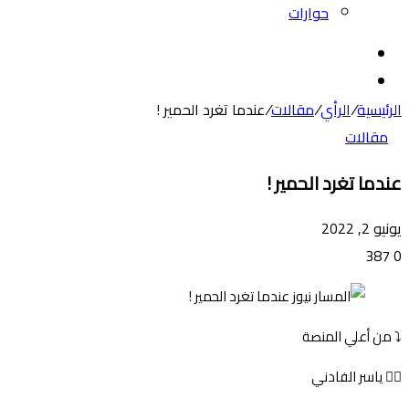
حوارات
بحث
عن
الوضع
المظلم
الرئيسية
/
الرأي
/
مقالات
/
عندما تغرد الحمير !
مقالات
عندما تغرد الحمير !
يونيو 2, 2022
387
0
⤵️ من أعلي المنصة
✍🏻 ياسر الفادني