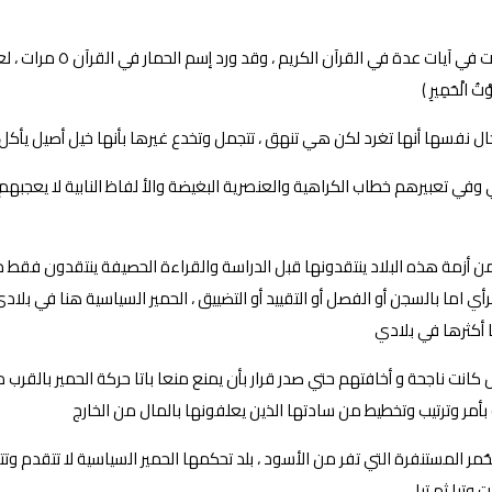
إن للحمير لغة وما تخرج 
ُ الْحَمِيرِ )
، تخال نفسها أنها تغرد لكن هي تنهق ، تتجمل وتخدع غيرها بأنها خيل أصيل 
وفي تعبيرهم خطاب الكراهية والعنصرية البغيضة والأ لفاظ النابية لا يعجبهم
من أزمة هذه البلاد ينتقدونها قبل الدراسة والقراءة الحصيفة ينتقدون فقط
اما بالسجن أو الفصل أو التقييد أو التضييق ، الحمير السياسية هنا في بل
 أكثرها في بلادي
كانت ناجحة و أخافتهم حتي صدر قرار بأن يمنع منعا باتا حركة الحمير بالق
مر وترتيب وتخطيط من سادتها الذين يعلفونها بالمال من الخارج
مر المستنفرة التي تفر من الأسود ، بلد تحكمها الحمير السياسية لا تتقدم و
تبا ثم تبا .