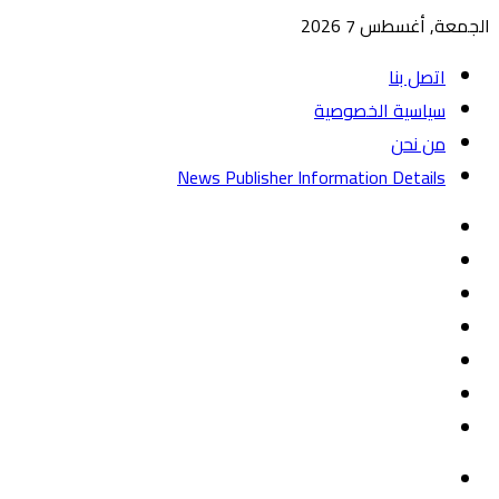
الجمعة, أغسطس 7 2026
اتصل بنا
سياسية الخصوصية
من نحن
News Publisher Information Details
واتساب
TikTok
تيلقرام
‏Google
Play
يوتيوب
تويتر
فيسبوك
القائمة