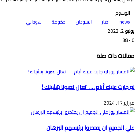
الوسوم
news
اخبار
السودان
حكومة
سوداني
يونيو 2, 2022
387
0
تويتر
ڤايبر
طباعة
تيلقرام
ماسنجر
ماسنجر
واتساب
فيسبوك
مشاركة
مقالات ذات صلة
عبر
البريد
لو جارت عليك أيام …. تعال لعيونا بتشيلك !
فبراير 17, 2024
علي الجميع ان يفتخروا برئيسهم البرهان