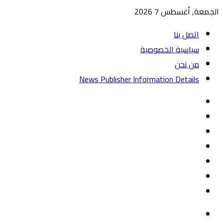
الجمعة, أغسطس 7 2026
اتصل بنا
سياسية الخصوصية
من نحن
News Publisher Information Details
واتساب
TikTok
تيلقرام
‏Google
Play
يوتيوب
تويتر
فيسبوك
القائمة