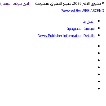
© حقوق النشر 2026، جميع الحقوق محفوظة |
لدى موقع المسار ني
Powered By:
WEB ASCEND
اتصل بنا
سياسية الخصوصية
News Publisher Information Details
فيسبوك
تويتر
يوتيوب
‏Google
Play
تيلقرام
TikTok
واتساب
زر
تويتر
تيلقرام
ماسنجر
ماسنجر
واتساب
فيسبوك