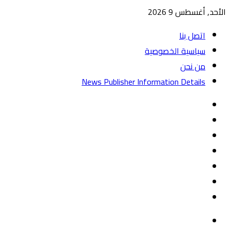
الأحد, أغسطس 9 2026
اتصل بنا
سياسية الخصوصية
من نحن
News Publisher Information Details
واتساب
TikTok
تيلقرام
‏Google
Play
يوتيوب
تويتر
فيسبوك
القائمة