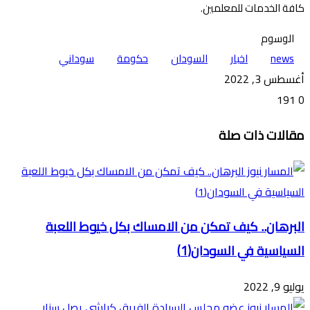
كافة الخدمات للمعلمين.
الوسوم
news
اخبار
السودان
حكومة
سوداني
أغسطس 3, 2022
191
0
تويتر
ڤايبر
طباعة
تيلقرام
ماسنجر
ماسنجر
واتساب
فيسبوك
مشاركة
مقالات ذات صلة
عبر
البريد
البرهان.. كيف تمكن من الامساك بكل خيوط اللعبة
السياسية في السودان(1)
يوليو 9, 2022