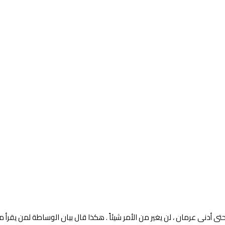
دنى عرمان ، لن يغير من الأمر شيئاً . هكذا قال بيان الوساطة لمن يقرأ ما 