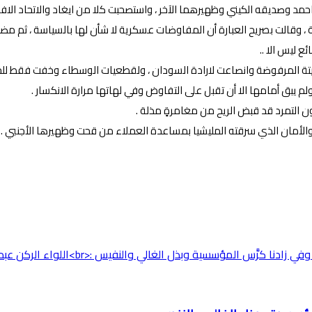
احمد وصديقه الكيني وظهيرهما الآخر ، واستصحبت كلا من ايغاد والاتحاد الا
قة ، وقالت بصريح العبارة أن المفاوضات عسكرية لا شأن لها بالسياسة ، ثم م
ع ليس الا ..
يتة المرفوضة وانصاعت لارادة السودان ، ولقطعيات الوسطاء وخفت فقط للحضو
 يبق أمامها الا أن تقبل على التفاوض وفي لهاتها مرارة الانكسار .
 التمرد قد قبض الريح من مغامرةٍ مذلة .
والأمان الذي سرقته المليشيا بمساعدة العملاء من قحت وظهيرها الأجنبي .