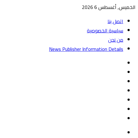
الخميس, أغسطس 6 2026
اتصل بنا
سياسية الخصوصية
من نحن
News Publisher Information Details
واتساب
TikTok
تيلقرام
‏Google
Play
يوتيوب
تويتر
فيسبوك
القائمة