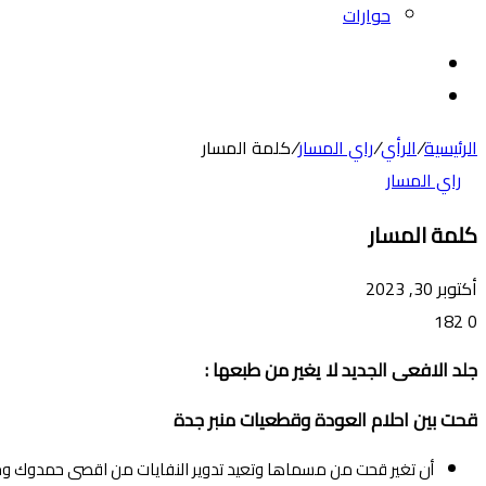
حوارات
بحث
عن
الوضع
المظلم
الرئيسية
/
الرأي
/
راي المسار
/
كلمة المسار
راي المسار
كلمة المسار
أكتوبر 30, 2023
182
0
جلد الافعى الجديد لا يغير من طبعها :
قحت بين احلام العودة وقطعيات منبر جدة
أن تغير قحت من مسماها وتعيد تدوير النفايات من اقصى حمدوك وحتى أ