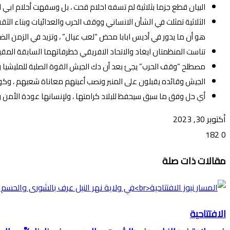
البيان قطع جزما بثلاثية لم تسفه احلام قحت ، بل وسفهت أحلام ابي 
الثلاثية تمثلت في الشأن الانساني ووقف الحرب والعدائيات وبناء الث
هو أن ما يدور في أديس ابابا محض “لعب عيال” ، وتزيد في الزمن الضائ
تناست المنظمتان ايغاد والاتحاد الافريقي خطرفاتهما السابقة المق
مصطلح “وقف الحرب” يجئ بعد أن دك الجيش القوة الصلبة للمليشيا ولم
الجيش وقائده يقبلون على المنبر ونصب أعينهم معاناة شعبهم ، وكون
أي حل وفق ما سبق سيحفظ للبلاد كرامتها ، ولإنسانها عودة الأمن 
أكتوبر 30, 2023
182
0
تويتر
ڤايبر
طباعة
تيلقرام
ماسنجر
ماسنجر
واتساب
فيسبوك
مشاركة
مقالات ذات صلة
عبر
البريد
الافتتاحية