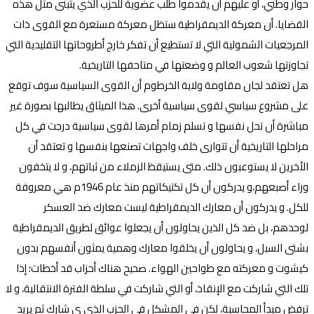
حوار وطني، أو عليهم أن يقدموا طلب عضوية للحزب الذي يتبنى مثل هذه
القضايا. أن معركة الديمقراطية ستظل معركة مستعرة مع القوى ذات
المرجعيات الشمولية التي لا تستطيع أن تفكر خارج أطروحاتها التقليدية التي
تجاوزتها شعوب العالم و وضعتها في متاحفها التاريخية.
هل تعتقد لجان مقاومة ولاية الخرطوم أن القوى السياسية سوف توقع
على مشروع سياسي لقوى سياسية أخرى. هذا الميثاق يطالبها بصورة غير
مباشرة أن تحل نفسها و تسلم زمام أمرها لقوى سياسية درجت في كل
مراحلها التاريخية أن تتوارى خلف واجهات تصنعها بنفسها و تعتقد أن
الأخرين لا يستوعبون ذلك. متى يستيقظ الزملاء من ثباتهم، و لا يتخفون
وراء أصبعهم،و يدركون أن كل تكتيكاتهم منذ عام 1946م هي معروفة
للكل. و يدركون أن معارك الديمقراطية ليست معارك ضد العسكر
لوحدهم، بل ضد كل الذين يحاولون أن يجعلوا عوائق لطريق الديمقراطية
بشتى السبل، و يحاولون أن يخلقوا معارك وهمية يمثون أنفسهم بدون
كيشوت و معركته مع طواحين الهواء. صحيح هناك أحزاب قد أخطات؛ إذا
تلك التي شاركت مع الإنقاذ، أو التي شاركت في سلطة الفترة الانتقالية، و لا
ترفض مبدأ المحاسبة، لكن في المشكل في الحزب الذي ي شارك ثم يريد