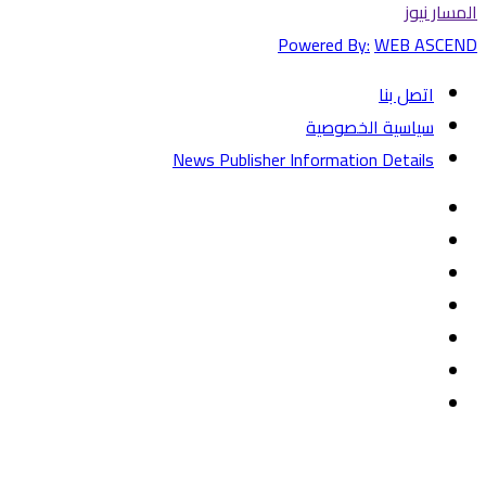
المسار نيوز
Powered By:
WEB ASCEND
اتصل بنا
سياسية الخصوصية
News Publisher Information Details
فيسبوك
تويتر
يوتيوب
‏Google
Play
تيلقرام
TikTok
واتساب
زر
تويتر
تيلقرام
ماسنجر
ماسنجر
واتساب
فيسبوك
الذهاب