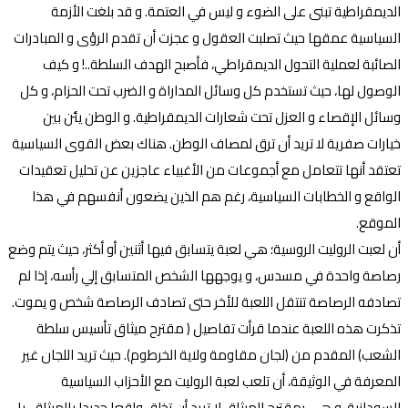
الديمقراطية تبنى على الضوء و ليس في العتمة. و قد بلغت الأزمة
السياسية عمقها حيث تصلبت العقول و عجزت أن تقدم الرؤى و المبادرات
الصائبة لعملية التحول الديمقراطي، فأصبح الهدف السلطة..! و كيف
الوصول لها، حيث تستخدم كل وسائل المداراة و الضرب تحت الحزام، و كل
وسائل الإقصاء و العزل تحت شعارات الديمقراطية. و الوطن يئن بين
خيارات صفرية لا تريد أن ترق لمصاف الوطن. هناك بعض القوى السياسية
تعتقد أنها تتعامل مع أجموعات من الأغبياء عاجزين عن تحليل تعقيدات
الواقع و الخطابات السياسية، رغم هم الذين يضعون أنفسهم في هذا
الموقع.
أن لعبت الروليت الروسية؛ هي لعبة يتسابق فيها أثنين أو أكثر، حيث يتم وضع
رصاصة واحدة في مسدس، و يوجهها الشخص المتسابق إلي رأسه، إذا لم
تصادفه الرصاصة تنتقل اللعبة للأخر حتى تصادف الرصاصة شخص و يموت.
تذكرت هذه اللعبة عندما قرأت تفاصيل ( مقترح ميثاق تأسيس سلطة
الشعب) المقدم من (لجان مقاومة ولاية الخرطوم). حيث تريد اللجان غير
المعرفة في الوثيقة، أن تلعب لعبة الروليت مع الأحزاب السياسية
السودانية. و هي بمقترح الميثاق لا تريد أن تخلق واقعا جديدا بالميثاق، بل