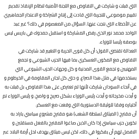
التي قبلت و شاركت في التفاوض مع اللجنة الأمنية لنظام الإنقاذ تقديم
تقييم موضوعي للتجربة التي قادت إلى إنتاج الشراكة و الاعتذار الجماهيري
عن الأخطاء التي نتجت عنها. السؤال من المعصوم في ذلك؟ غير عبد
الواحد محمد نور الذي رفض المشاركة و استقبل حمدوك في باريس ليس
بوصفه رئيسا للوزراء.
العدالة تقتضي القول؛ أن كل قوى الحرية و التغيير قد شاركت في
التفاوض مع المكون العسكري بما فيها الحزب الشيوعي و تجمع
المهنيين و تجمع القوى المدنية و كل وجهات الحزب الشيوعي التي
يستخدمها في مثل هذا الصراع، و حتى كل لجان المقاومة في الخرطوم و
في أنحاء السودان شاركت لأنها لم تعترض على هذا التفاوض، بل قبلت به
و أيدت مخرجاته و أيدت رئيس الوزراء بشكل صريح و واضح، و رئيس الوزراء تم
أختياره وفقا للوثيقة الدستورية التي وقعت مع العسكر.
أن مقترح ( الميثاق لسلطة الشعب) هو مقترح مشروع سياسي ياراد به
تكوين حزب سياسي إذا كان الذين صاغوا المقترح بالفعل مستقلين و
الافضل لهم أن يفكروا في ذلك، لكن ليس ميثاق يهدف لحل أزمة البلاد عبر