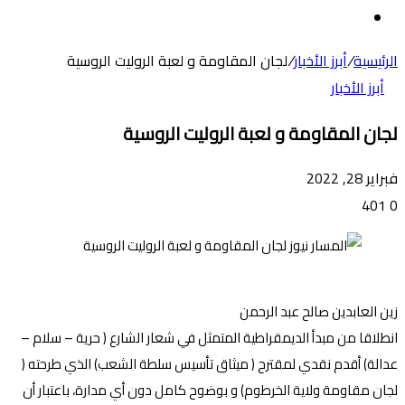
عن
الوضع
المظلم
الرئيسية
/
أبرز الأخبار
/
لجان المقاومة و لعبة الروليت الروسية
أبرز الأخبار
لجان المقاومة و لعبة الروليت الروسية
فبراير 28, 2022
401
0
زين العابدين صالح عبد الرحمن
انطلاقا من مبدأ الديمقراطية المتمثل في شعار الشارع ( حرية – سلام –
عدالة) أقدم نقدي لمقترح ( ميثاق تأسيس سلطة الشعب) الذي طرحته (
لجان مقاومة ولاية الخرطوم) و بوضوح كامل دون أي مدارة، باعتبار أن