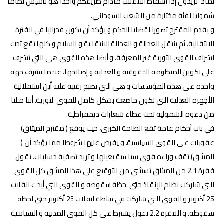
لماذا تريدون إذاً اسقاط الانقلاب مادام طريقكم واحدا هو تأسيس نظاما
شموليا لفئة مختارة من الشعب السوداني.
و يقدم المقترح تصورا لقضايا الحكم و يؤكد أن يكون فدراليا في الفترة
الانتقالية، ثم ينتقل للعدالة و العدالة الانتقالية و السلام و كلها تقع تحت
اشراف القوى الثورية غير المعرفة، و أيضا هذه القوى هي التي تشرف
على تكوين المنظومة الحقوقية و العدلية و إصلاحها، عندما تشرف جهة
واحدة على هذه المؤسسات و هي التي تصبح رقيبة عليه أين استقلالية
الأجهزة العدلية التي تكون خاضعة بشكل كامل للقوى الثورية. أننا مللنا
من دعوة الشمولية تحت غطاء شعارات ديمقراطية.
في باب أحكام عامة تقع الطامة الكبرى، حيث يوقع ( مقترح الميثاق)
عقوبات على القوى السياسية، و يفرض عليها شروطا مما يؤكد أن (
الميثاق) تقف وراءه قوى سياسية بعينها و تريد تصفية حسابات، تقول
فقرة 2.1 من الميثاق تستثنى من التوقيع على هذا الميثاق كل القوى
التي شاركت نظام الإنقاذ حتى لحظة سقوطه و القوى التي أيدت انقلاب
25 أكتوبر و القوى التي شاركت في سلطة انقلاب 25 أكتوبر حتى لحظة
سقوطه. و الفقرة 2.2 تقول يشترط على كل القوى المدنية و السياسية