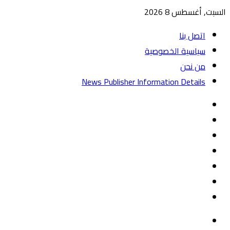
السبت, أغسطس 8 2026
اتصل بنا
سياسية الخصوصية
من نحن
News Publisher Information Details
واتساب
TikTok
تيلقرام
‏Google
Play
يوتيوب
تويتر
فيسبوك
القائمة