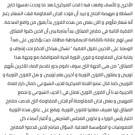
الأخرى و للأسف وقعت فيه ( قحت المركزي) بعد ما وجدت نفسها خارج
السلطة و مهيضة الجناح و تريد أن تتودد للجان المقاومة قبلت الشعار، رغم
أنه شعار مأزوم، و الآن بعض من هذه القوى بدأ يفيق من واقع الصدمة.
الفقرة الثانية في مقترح الميثاق: يبدأ بشرط يبين أن الذين كتبوا الميثاق
ليس لهم علاقة بالثقافة الديمقراطية مطلقا، حيث يؤكدون على مبدأ
الوصايا على الآخرين تقول الفقرة ” تشكل هياكل الحكم تحت إشراف و
رقابة لجان المقاومة و قوى الثورة الحية المتوافقة مع وجهة هذا
الميثاق” من هي الجهة التي سوف تقوم بدور تقديم الصك للآخرين بأنهم
ثوريين و يمثلون القوى الثورية و آخرين يغير ثوريين. و هل القوى الثورية و
الثوريين كما قال عضو اللجنة المركزية للحزب الشيوعي كمال كرار لقناة
(الجزيرة نيت) أن القوى الثوري تتمثل في ( الحزب الشيوعي و تجمع
المهنيين و بعض لجان المقاومة) أم للجان المقاومة التي قدمت مقترح
الميثاق لها تعريف مغايرا للقوى الثورية. ويقع على عاتق هذه الثورية
اختيار رئيس الوزراء و تكوين المجلس التشريعي و أختيار أعضاء كل
المفوضيات و المؤسسة العدلية. السؤال مباشر للذين قدموا المقترح