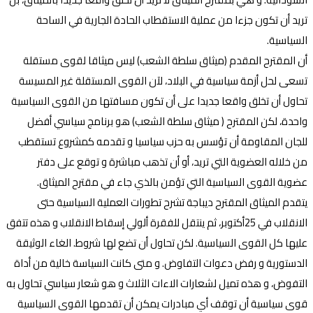
تريد أن تكون جزءا من عملية الاستقطاب الحادة الجارية في الساحة
السياسية.
أن المقترح المقدم (ميثاق سلطة الشعب) ليس ميثاقا لقوى مستقلة
تسعى لحل أزمة سياسية في البلاد، لآن القوى المستقلة غير المسيسة
تحاول أن تخلق واقعا جديدا على أن تكون مسافتها من القوى السياسية
واحدة، لكن المقترح ( ميثاق سلطة الشعب) هو برنامج سياسي أفضل
للجان المقاومة أن تؤسس به حزب سياسيا و تقدمه كمشروع تستقطب
من خلاله العضوية التي تريد، أو أن تذهب مباشرة و توقع على دفتر
عضوية القوى السياسية التي تؤمن بالذي جاء في مقترح الميثاق.
يتقدم الميثاق المقترح ديباجة تشرح تطورات العملية السياسية حتى
الانقلاب في 25أكتوبر، ثم ينتقل للفقرة ألولي إسقاط الانقلاب و هذه تتفق
عليها كل القوى السياسية. لكن تحاول أن تضع لها شروط. الغاء الوثيقة
الدستورية و رفض دعوات التفاوض. و متى كانت السياسة خالية من أداة
التفوض، و هذه تميل لشعارات الاءات الثلاث و هو شعار سياسي تحاول به
قوى سياسية أن توقف أي مبادرات يمكن أن تقدمها القوى السياسية