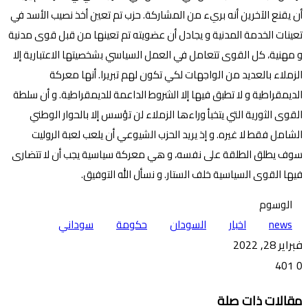
أن يقنع الآخرين أنه بريء من المشاركة. حزب تم تعين أخذ نصيب الأسد في
تعينات الخدمة المدنية و يجادل أن عضويته تم تعينها من قبل قوى مدنية
و مهنية، كل القوى تتعامل في العمل السياسي بشخصيتها الاعتبارية إلا
الزملاء بالعديد من الواجهات لكي تكون لهم تبريرا. أنها معركة
الديمقراطية و لا تطبق فيها إلا الشروط الداعمة للديمقراطية. و أن سلطة
القوى الثورية التي يتخبأ وراءها الزملاء لن تؤسس إلا بالحوار الوطني
الشامل فقط لا غيره. و إذ يريد الحزب الشيوعي أن يلعب لعبة الروليت
سوف يطلق الطلقة على نفسه، و هي معركة سياسية يجب أن لا تتضارى
فيها القوى السياسية خلف الستار. و نسأل الله التوفيق.
الوسوم
news
اخبار
السودان
حكومة
سوداني
فبراير 28, 2022
401
0
تويتر
ڤايبر
طباعة
تيلقرام
ماسنجر
ماسنجر
واتساب
فيسبوك
مشاركة
مقالات ذات صلة
عبر