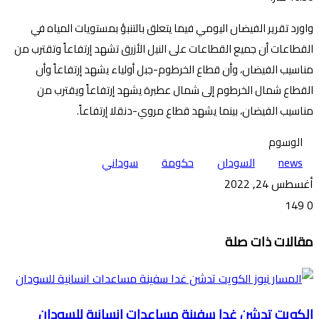
واورد تقرير الفيضان اليومي فيما يتعلق بالتنبؤ بمستويات المياه في
القطاعات أن جميع القطاعات على النيل الأزرق تشهد إرتفاعاً وتقترب من
مناسيب الفيضان، وأن قطاع الخرطوم-جبل أولياء يشهد إرتفاعاً وأن
القطاع شمال الخرطوم إلى شمال عطبرة يشهد إرتفاعاً ويقترب من
مناسيب الفيضان، بينما يشهد قطاع مروي-دنقلا إرتفاعاً.
الوسوم
news
السودان
حكومة
سوداني
أغسطس 24, 2022
149
0
تويتر
ڤايبر
طباعة
تيلقرام
ماسنجر
ماسنجر
واتساب
فيسبوك
مشاركة
مقالات ذات صلة
عبر
البريد
الكويت تدشن غدا سفينة مساعدات انسانية للسودان