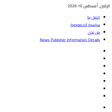
الإثنين, أغسطس 10 2026
اتصل بنا
سياسية الخصوصية
من نحن
News Publisher Information Details
واتساب
TikTok
تيلقرام
‏Google
Play
يوتيوب
تويتر
فيسبوك
القائمة