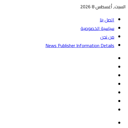
السبت, أغسطس 8 2026
اتصل بنا
سياسية الخصوصية
من نحن
News Publisher Information Details
واتساب
TikTok
تيلقرام
‏Google
Play
يوتيوب
تويتر
فيسبوك
القائمة