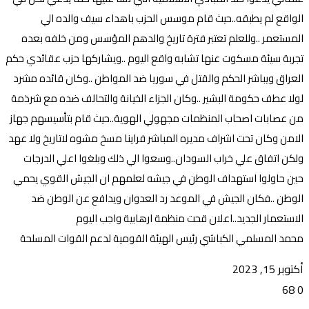
الواقع لم يطبقه..حيث قام موسس الحزب باهداء سيف والده الي
المستعمر ..وللعلم تعتبر فترة تاريخ والدهم المؤسس ومن خلفه بعده
تجربة سيئة مسكوت عنها تشابه واقع اليوم ..ويشاركها حزب عقائدي حكم
العراق ويباشر الحكم والقتل في سوريا ضد المواطن ..وكان قائده مشرد
لولا عطف حكومة البشير ..وكان الجزاء الخيانة والتحالف ضده مع شرذمة
من عصابات اصحاب المنظمات مجهولي الهوية..حيث قام بتأسيسهم جهاز
الامن وكان تحت اشراف مديره المباشر فراينا مسخ مشوه لاتاريخ ولا عهد
ولكن اتفاق علي خراب السودان..وسعوا الي ذلك وبلغوا اعلي الدرجات
حين حاولوا استهداف الوطن في جيشه لعلمهم ان الجيش القوي يحمي
الوطن ..فكان الجيش في الموعد رد العدوان ويدافع عن الوطن ضد
الاستعمار الجديد..اعلان قحت منظمة ارهابية واجب اليوم
محمد المسلمي الكباشي رئيس الهيئة القومية لدعم القوات المسلحة
أكتوبر 15, 2023
68
0