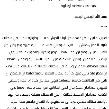
بسم الله الرحمن الرحيم
** **
اقترب اعلان النصر فقد سجل ابناء الجيش معارك بطولية سجلت في سجلات
شرفا الوطن ،،عاش الشعب السوداني مأساة انسانية كبيرة ولم يكن اكثر
المتشائمين يتوقع ان يحدث هذا التهجير والخراب والموت والغدر الذي
ارتكب ضد الوطن ..ولكن كانت فئة من الاحزاب السياسية وبعض المنظمات
سعت لاختطاف الوطن. وكتبوا في سجلات الخيانة..وان هنالك احزاب يجب
ان تحظر فلم ياتي منها خيراً ..واصحاب النظرة الثاقبة اعلنوا ان لايمكن ان
تاتي من الطائفية مايسر الانسانية فهي ضد كل مبادي التحرر وتسعي
لتجهيل المواطن ..حيث كان اعلي انجازاتها بيع الجنة بالمتر .. ونشا علي
اكتاف المواطن البسيط..فكانت اراضي البسطاء سجلت باسماء كبرائهم
..واصبح هنالك خمس يورد الي طائفتهم..دار الزمان واصبح هذا الحزب
علماني يدعوا ضد المبادي الاسلامية التي نشا عليها كما يدعي لكن في