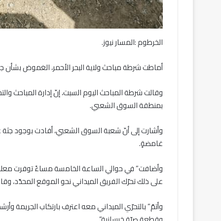
الخرطوم :المسار نيوز.
أماطت شرطة مباحث ولاية البحر الأحمر، الغموض بشأن جر
وقالت شرطة المباحث اليوم السبت، إنّ إدارة المباحث وال
بمنطقة السوق الشعبي.
وأشارت إلى أنّ شعبة السوق الشعبي، أفادت بوجود جثة 
غامضةٍ.
وأضافت” في حوالي الساعة الخامسة مساءً توفرت معلوم
على ذلك تحرّك الفريق الميداني نحو الموقع المحدّد، وقا
وقطعة صبّة خرسانية”.