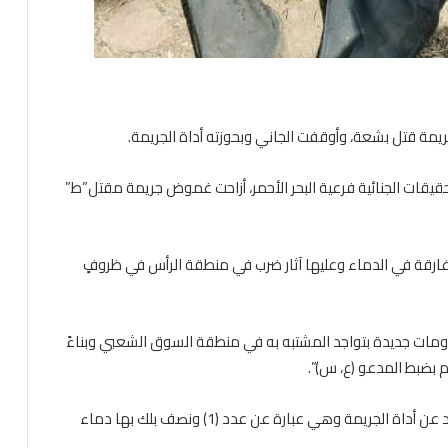
يمة قتل بشعة، وأوقفت الجاني وبحوزته أداة الجريمة.
تحقيقات الجنائية فرعية البحر الأحمر، أزاحت غموض جريمة مقتل”ط”
غارقة في الدماء وعليها آثار ضرب في منطقة الرأس في ظروفٍ
ات جديدة بتواجد المشتبه به في منطقة السوق الشعبي وبناءً
م بضبط المدعو (ع، س)”.
وأتمّ” بالتحرّي الميداني معه اعترف بارتكاب الجريمة وأرشد عن أداة الجريمة وهي عبارة عن عدد (1) ونصف بلك بها دماء