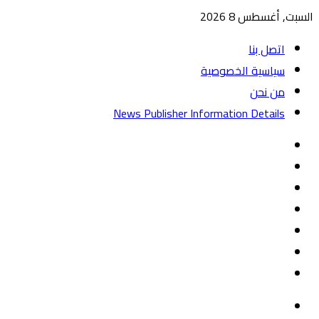
السبت, أغسطس 8 2026
اتصل بنا
سياسية الخصوصية
من نحن
News Publisher Information Details
واتساب
TikTok
تيلقرام
‏Google
Play
يوتيوب
تويتر
فيسبوك
القائمة