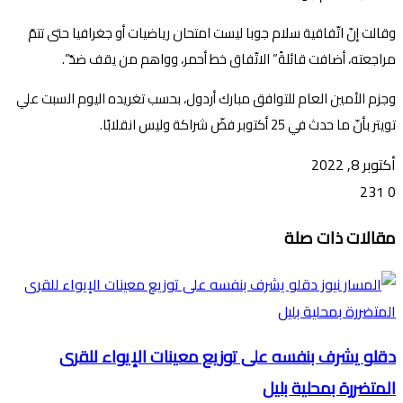
وقالت إنّ اتّفاقية سلام جوبا ليست امتحان رياضيات أو جغرافيا حتى تتمّ
مراجعته، أضافت قائلةً” الاتّفاق خط أحمر، وواهم من يقف ضدّ”.
وجزم الأمين العام للتوافق مبارك أردول، بحسب تغريده اليوم السبت علي
تويتر بأنّ ما حدث في 25 أكتوبر فضّ شراكة وليس انقلابًا.
أكتوبر 8, 2022
231
0
تويتر
ڤايبر
طباعة
تيلقرام
ماسنجر
ماسنجر
واتساب
فيسبوك
مشاركة
مقالات ذات صلة
عبر
البريد
دقلو يشرف بنفسه على توزيع معينات الإيواء للقرى
المتضررة بمحلية بليل