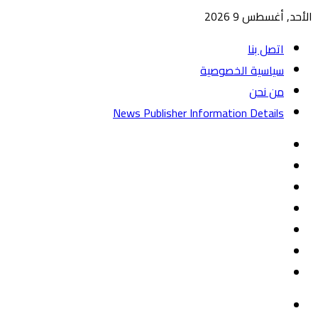
الأحد, أغسطس 9 2026
اتصل بنا
سياسية الخصوصية
من نحن
News Publisher Information Details
واتساب
TikTok
تيلقرام
‏Google
Play
يوتيوب
تويتر
فيسبوك
القائمة