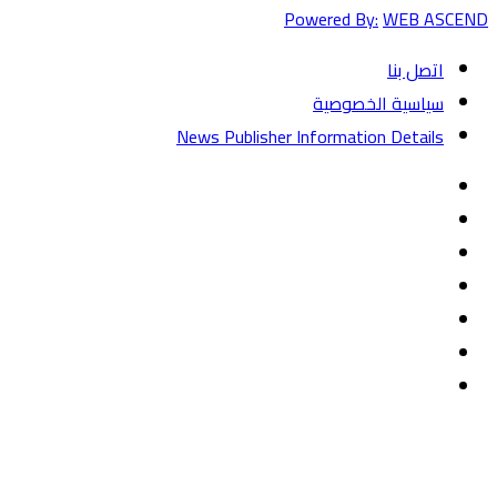
Powered By:
WEB ASCEND
اتصل بنا
سياسية الخصوصية
News Publisher Information Details
فيسبوك
تويتر
يوتيوب
‏Google
Play
تيلقرام
TikTok
واتساب
زر
تويتر
تيلقرام
ماسنجر
ماسنجر
واتساب
فيسبوك
الذهاب