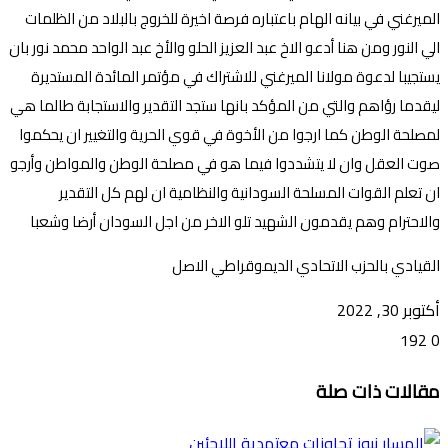
الميرغني في بيانه الهام باعتباره فرصة اخيرة للخروج بالبلاد من الظلمات
الي النور ومن هنا أدعو الاخ عبد العزيز الحلو والأخ عبد الواحد محمد نور بان
يستجيبا لدعوة مولانا الميرغني للاشتراك في مؤتمر المائدة المستديرة
ليقدما رؤاهم والتي من المؤكد بانها ستجد التقدير والاستجابة طالما هي
لمصلحة الوطن كما ارجوا من الأخوة في قوي الحرية والتغيير ان يحكموا
صوت العقل وان لا يتشددوا فيما هو في مصلحة الوطن والمواطن وأرجو
ان تعلم القوات المسلحة السودانية والنظامية ان لهم كل التقدير
والاحترام وهم يقدمون الشهيد تلو الاخر من اجل السودان أرضا وشعبا
القيادي بالحزب الاتحادي الديموقراطي الاصل
أكتوبر 30, 2022
192
0
تويتر
ڤايبر
طباعة
تيلقرام
ماسنجر
ماسنجر
واتساب
فيسبوك
مشاركة
مقالات ذات صلة
عبر
البريد