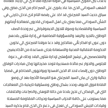
باعدت بين القوي السياسية في الآونة الأخيرة مما أدي الي ازدياد معاناة
الشعب السوداني الذي ما عاد يقوي علي الصبر اكثر من الذي مضي وفي
سياق حديث السيد الميرغني قد اكد علي رفضه التام لاي تدخل خارجي في
الشأن السوداني مما يعني بان اهل السودان قادرون لمعالجة أزماتهم
السياسية والاقتصادية وصولا للتحول الديموقراطي عبر وحدة الصف
الوطني بالتجرد والزهد والمسؤولية التضامنية في إدارة شئون بلادهم
دون عون او افكار تأتي منالخارج وقد دعا مولانا الميرغني الي تكوين
الحكومة الانتقالية المدنية والاستعانة بلجان مساعدة من الأكاديميين
والمتخصصين في ترشيح المؤهلين لإدارة شئون البلاد وذلك في دعوة
للجلوس والحوار عبر مائدة مستديرة تتوحد مخرجاتها وكل مبادرات الوفاق
الوطني دون إقصاء لاحد الا الذين افسدوا ويواجهون المحاكم في قضايا
جنائية واري ان بيان السيد الميرغني هو الفرصة الأخيرة بعد ان وضع
النقاط فوق الحروف وحدد بشكل وطني ومسئولية تاريخية كل المعالجات
التي في الإمكان ان تخرج بلادنا من حالة التوهان والصراعات والخلافات
مما يستوجب علي كافة الاحزاب السياسية وحركات المقاومة المسلحة
وقيادات الجيش السوداني ان تعجل في دعم كل الذي قام بذكره السيد