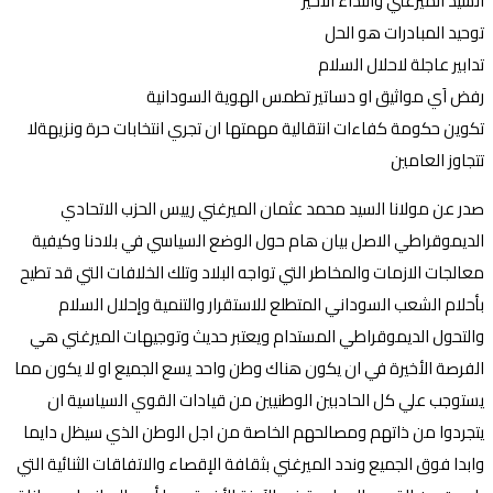
السيد الميرغني والنداء الاخير
توحيد المبادرات هو الحل
تدابير عاجلة لاحلال السلام
رفض اَي مواثيق او دساتير تطمس الهوية السودانية
تكوين حكومة كفاءات انتقالية مهمتها ان تجري انتخابات حرة ونزيهةلا
تتجاوز العامين
صدر عن مولانا السيد محمد عثمان الميرغني رييس الحزب الاتحادي
الديموقراطي الاصل بيان هام حول الوضع السياسي في بلادنا وكيفية
معالجات الازمات والمخاطر التي تواجه البلاد وتلك الخلافات التي قد تطيح
بأحلام الشعب السوداني المتطلع للاستقرار والتنمية وإحلال السلام
والتحول الديموقراطي المستدام ويعتبر حديث وتوجيهات الميرغني هي
الفرصة الأخيرة في ان يكون هناك وطن واحد يسع الجميع او لا يكون مما
يستوجب علي كل الحادبين الوطنيين من قيادات القوي السياسية ان
يتجردوا من ذاتهم ومصالحهم الخاصة من اجل الوطن الذي سيظل دايما
وابدا فوق الجميع وندد الميرغني بثقافة الإقصاء والاتفاقات الثنائية التي