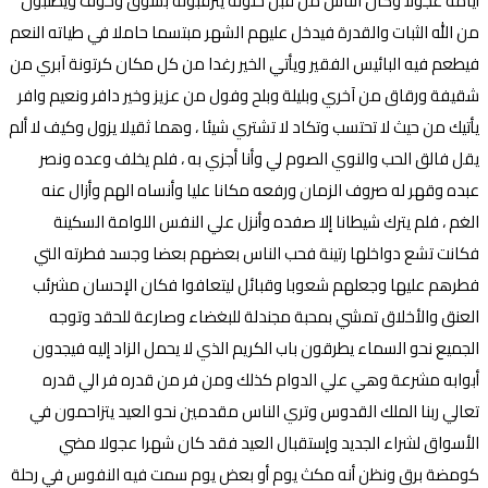
أيامه عجولا وكان الناس من قبل حلوله يترقبونه بشوق وخوف ويطلبون
من الله الثبات والقدرة فيدخل عليهم الشهر مبتسما حاملا في طياته النعم
فيطعم فيه البائيس الفقير ويأتي الخير رغدا من كل مكان كرتونة آبري من
شقيفة ورقاق من آخري وبليلة وبلح وفول من عزيز وخير دافر ونعيم وافر
يأتيك من حيث لا تحتسب وتكاد لا تشتري شيئا ، وهما ثقيلا يزول وكيف لا ألم
يقل فالق الحب والنوي الصوم لي وأنا أجزي به ، فلم يخلف وعده ونصر
عبده وقهر له صروف الزمان ورفعه مكانا عليا وأنساه الهم وأزال عنه
الغم ، فلم يترك شيطانا إلا صفده وأنزل علي النفس اللوامة السكينة
فكانت تشع دواخلها رتينة فحب الناس بعضهم بعضا وجسد فطرته التي
فطرهم عليها وجعلهم شعوبا وقبائل ليتعافوا فكان الإحسان مشرئب
العنق والأخلاق تمشي بمحبة مجندلة للبغضاء وصارعة للحقد وتوجه
الجميع نحو السماء يطرقون باب الكريم الذي لا يحمل الزاد إليه فيجدون
أبوابه مشرعة وهي علي الدوام كذلك ومن فر من قدره فر الي قدره
تعالي ربنا الملك القدوس وتري الناس مقدمين نحو العيد يتزاحمون في
الأسواق لشراء الجديد وإستقبال العيد فقد كان شهرا عجولا مضي
كومضة برق ونظن أنه مكث يوم أو بعض يوم سمت فيه النفوس في رحلة