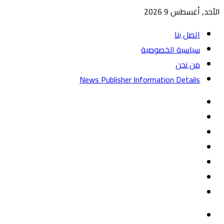
الأحد, أغسطس 9 2026
اتصل بنا
سياسية الخصوصية
من نحن
News Publisher Information Details
واتساب
TikTok
تيلقرام
‏Google
Play
يوتيوب
تويتر
فيسبوك
القائمة