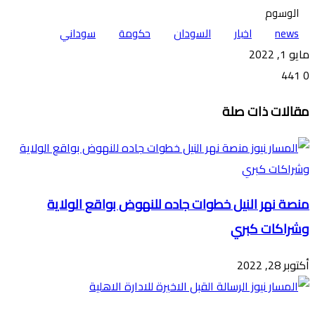
الوسوم
news
اخبار
السودان
حكومة
سوداني
مايو 1, 2022
441
0
تويتر
ڤايبر
طباعة
تيلقرام
ماسنجر
ماسنجر
واتساب
فيسبوك
مشاركة
مقالات ذات صلة
عبر
البريد
منصة نهر النيل خطوات جاده للنهوض بواقع الولاية
وشراكات كبري
أكتوبر 28, 2022