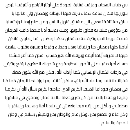
بين طيات السحاب وعزفت قيثارة المودة علي أوتار التراحم وأشرقت الأرض
بنور ربها فكان ساعة صفاء تنزلت فيها البركات ورمضان ولي هاتها يا
ساق مشتاقة تسعي الي مشتاق فنهل الناس ومن صام إيمانا وإحتسابا
من كؤوس عبثت به فذاق حلاوتها وعلت نفسه أدبا عندما ذاقت الحرمان
فمدت خيوط الحب ونثرت عقده فكان هكذا رمضان ، غدا ينطوي فلتكن
أيامنا كلها رمضان حبا وإنفاقا وبذلا وعطاء وفرحا ومسرة وقلوب سليمة
حينها لا تمر بك أياما أليمة ويرزقك الله بغير حساب ، فكن كما أمر منشدا
حسنك أمرا مقبلا علي الأمور العظيمة ودع شجونك الصغري ترتفع وتترقي
في درجات الكمال الإنساني كما أرادك الله ، فكن مع الله يكون معك
فخزائنه لا تنفد وما عند الله باق، فلنكن أخلاقا وحبا وإخلاصا للوطن كما كنا
في رمضان فوداعا الضيف الكريم الذي صاحبه الكريم نسأل الله أن يكرمنا
جميعا ويحفظ بلادنا من كل شر ويجعلنا لبلادنا عمارا ونمشي في مناكبها
مطمئنين ونأكل من رزقه فرحا ونعيش في بلادنا أمنا وسلاما وإستقرارا
وكل عام والجميع بخير ، وكل عام والوطن بخير ونعيش بسلام في وطن
المحبة والسلام .