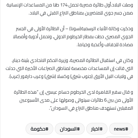
وصلت البلاد،أول طائرة مصرية تحمل 174 طنا من المساعدات الإنسانية
ضمن جسر جوي للمتضررين بمناطق النزاع القبلي في البلاد.
وذكرت وكالة الأنباء الرسمية(سونا) – أن الطائرة الأولى في الجسر
الجوي المصري حطت بمطار الخرطوم الدولي، وتحمل أدوية وأمصالا
مضادة للجفاف وأغذية وخياما.
وكان في استقبال الطائرة المصرية، وزيرة الحكم الاتحادي بثينة دينار،
التي قالت إن المساعدات مخصصة لمناطق الصراعات الأخيرة التي حدثت
في ولايات النيل الأزرق (جنوب شرق) وكسلا (شرق) وغرب دارفور (غرب).
و قال سفير القاهرة لدى الخرطوم حسام عيسى، إن “هذه الطائرة
الأولى من بين 6 طائرات سيتوالى وصولها على مدى الأسبوعين
المقبلين تستهدف مناطق النزاع في السودان”.
news
اخبار
السودان
حكومة