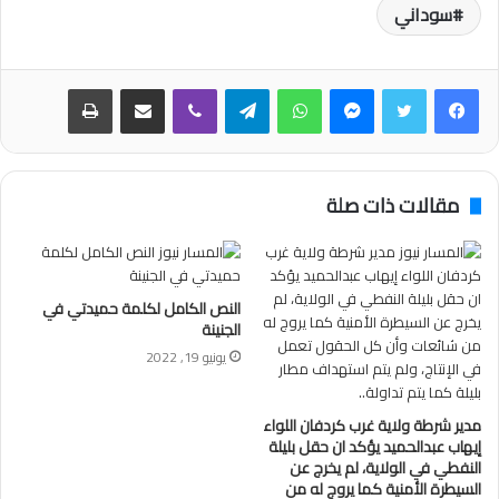
سوداني
فيسبوك
تويتر
ماسنجر
واتساب
تيلقرام
ڤايبر
مشاركة عبر البريد
طباعة
مقالات ذات صلة
النص الكامل لكلمة حميدتي في
الجنينة
يونيو 19, 2022
مدير شرطة ولاية غرب كردفان اللواء
إيهاب عبدالحميد يؤكد ان حقل بليلة
النفطي في الولاية، لم يخرج عن
السيطرة الأمنية كما يروج له من