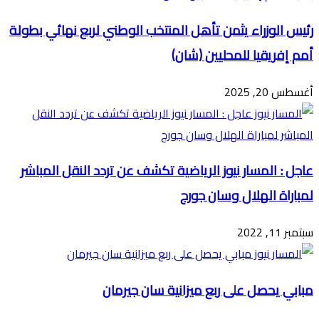
رئيس الوزراء يثمن تأهل المنتخب الوطني لربع نهائي بطولة
أمم إفريقيا للمحليين (شان)
أغسطس 20, 2025
عاجل : المسار نيوز الرياضية تكشف عن تردد النقل المباشر
لمباراة الهلال وسان جورج
سبتمبر 11, 2022
مبابي يحصل على ربع ميزانية سان جيرمان