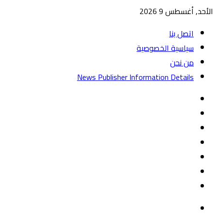
الأحد, أغسطس 9 2026
اتصل بنا
سياسية الخصوصية
من نحن
News Publisher Information Details
واتساب
TikTok
تيلقرام
‏Google
Play
يوتيوب
تويتر
فيسبوك
القائمة