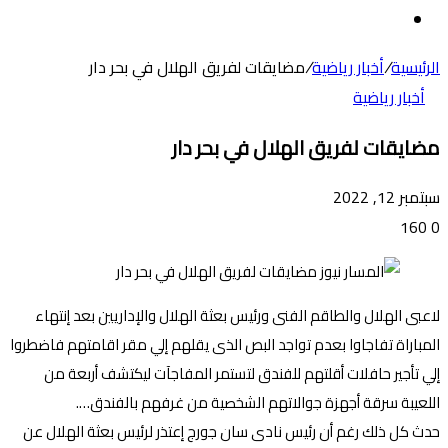
عن
الوضع
المظلم
الرئيسية
/
أخبار رياضية
/
مضايقات لفريق الهلال في بحر دار
أخبار رياضية
مضايقات لفريق الهلال في بحر دار
سبتمبر 12, 2022
160
0
لاعبى الهلال والطاقم الفنى ورئيس بعثة الهلال والإداريين بعد إنتهاء
المباراة تفاجاوا بعدم تواجد البص الذى يقلهم إلي مقر اقامتهم فاضطروا
إلي تأجير حافلات أقلتهم للفندق لتستمر المفاجآت ليكتشف أربعة من
اللعيبة سرقة أجهزة جوالاتهم الشخصية من غرفهم بالفندق….
حدث كل ذلك رغم أن رئيس نادى سان جورج إعتذر لرئيس بعثة الهلال عن