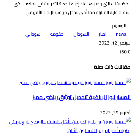
المضايقات التى وجدوها عند إجراء الحصة التدريبية فى الملعب الذى
ستقام عليه المباراة مما أدى لتدخل مراقب الإتحاد الأفريقي .
الوسوم
news
اخبار
السودان
حكومة
سوداني
سبتمبر 12, 2022
160
0
تويتر
ڤايبر
طباعة
تيلقرام
ماسنجر
ماسنجر
واتساب
فيسبوك
مشاركة
مقالات ذات صلة
عبر
البريد
المسار نيوز الرياضية تتحصل توثيق رياضي مميز
أكتوبر 29, 2022