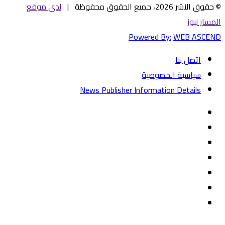
© حقوق النشر 2026، جميع الحقوق محفوظة |
لدى موقع
المسار نيوز
Powered By:
WEB ASCEND
اتصل بنا
سياسية الخصوصية
News Publisher Information Details
فيسبوك
تويتر
يوتيوب
‏Google
Play
تيلقرام
TikTok
واتساب