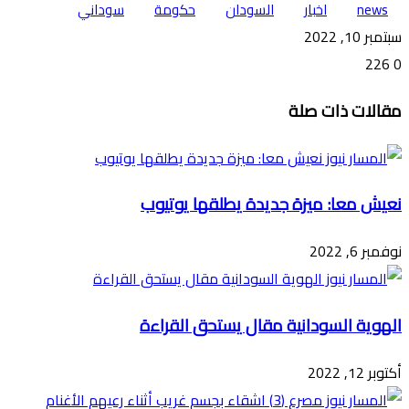
news
اخبار
السودان
حكومة
سوداني
سبتمبر 10, 2022
226
0
تويتر
ڤايبر
طباعة
تيلقرام
ماسنجر
ماسنجر
واتساب
فيسبوك
مشاركة
مقالات ذات صلة
عبر
البريد
نعيش معا: ميزة جديدة يطلقها يوتيوب
نوفمبر 6, 2022
الهوية السودانية مقال يستحق القراءة
أكتوبر 12, 2022