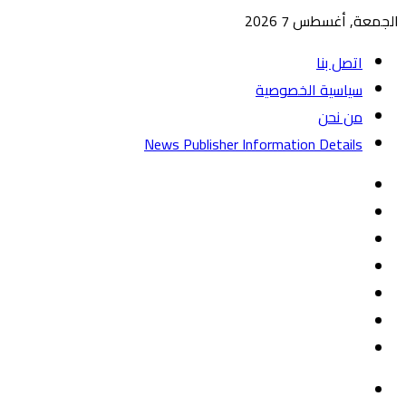
الجمعة, أغسطس 7 2026
اتصل بنا
سياسية الخصوصية
من نحن
News Publisher Information Details
واتساب
TikTok
تيلقرام
‏Google
Play
يوتيوب
تويتر
فيسبوك
القائمة