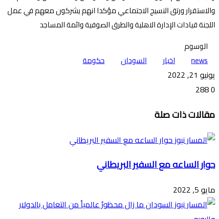
والاستقرار ورتق النسيج الاجتماعي مؤكدا انهم يشركون معهم في عمل
اللجنة قيادات الإدارة الاهلية والطرق الصوفية وائمة المساجد
الوسوم
news
اخبار
السودان
حكومة
يونيو 21, 2022
288
0
تويتر
ڤايبر
طباعة
تيلقرام
ماسنجر
ماسنجر
واتساب
فيسبوك
مشاركة
مقالات ذات صلة
عبر
البريد
حوار الساعه مع السفير البريطاني
مايو 5, 2022