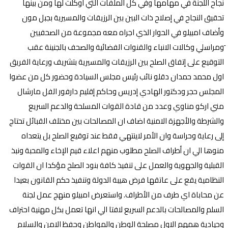
نجاح اللجنة في مهامها وفي كل الملفات التي اوكلت لها ومن بينها
تحقيق النجاح في إصلاح ذات البين بين الرزيقات والمسيرية بجبل مون
وأضاف امبيلو في الحوار الذي اجراه معه مجموعة من الصحفيين
َومراسلي وكالات الانباء والقنوات الفضائية والصحف بالجنينة عقب
التوقيع على إتفاق الصلح بين الرزيقات والمسيرية بتشريف ورعاية الفريق
اول محمد حمدان دقلو نائب رئيس مجلس السيادة وحضور كل من عضوا
المجلس حجر ودكتور الهادي إدريس وحاكم إقليم دارفور الفل مارشال
مني اركو مناوي وعدد من قادة القوات المسلحة والدعم السريع
والشرطة والأجهزة الامنية اضاف ان المصالحات بين مختلف القبائل تحتاج
إلى رعاية وحراسة وان الأمر لاينتهي فقط عند توقيع الصلح بل يتعداه
منوها الي ان أطراف الصلح مطلوب منهم اعلاء قيم الإخاء والمحبة ونبذ
القبلية والجهوية والعمل على تنفيذ كافة بنود الصلح مؤكدا ان القوات
النظامية يقع على عاتقها فرض هيبة الدولة وتنفيذ حكم القانون بعيدا
عن محاباة اي طرف من الأطراف. واستعرض امبيلو منهج عمل لجنة
السلم والمصالحات بالدعم السريع لافتا الي انها تعمل بكل مهنية احتراف
وحيادية همهم الاول مصلحة الوطن والمواطن وحفظ الامن والسلام