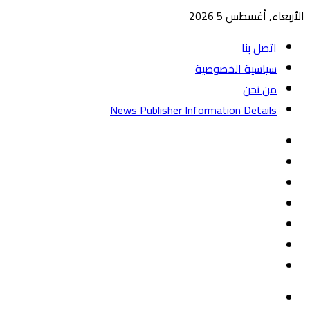
الأربعاء, أغسطس 5 2026
اتصل بنا
سياسية الخصوصية
من نحن
News Publisher Information Details
واتساب
TikTok
تيلقرام
‏Google
Play
يوتيوب
تويتر
فيسبوك
القائمة