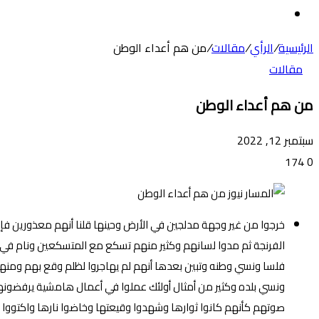
عن
الوضع
المظلم
الرئيسية
/
الرأي
/
مقالات
/
من هم أعداء الوطن
مقالات
من هم أعداء الوطن
سبتمبر 12, 2022
174
0
خرجوا من غير وجهة مدلجين في الأرض وحينها قلنا أنهم معذورين فإن
الفرنجة ثم مدوا لسانهم وكثير منهم تسكع مع المتسكعين ونام في خي
فلسا ونسي وطنه وتبين بعدها أنهم لم يهاجروا لظلم وقع بهم ومنهم 
ونسي بلده وكثير من أمثال أولئك عملوا في أعمال هامشية يرفضونها
صوتهم كأنهم كانوا ثوارها وشهدوا وقيعتها وخاضوا نارها واكتووا بل