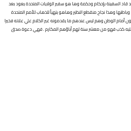
د قاد السفينة بإحكام وحكمة وها هو سفير الولايات المتحدة يعود بعد
وباطنها وهذا نجاح منقطع النظير وهاهو يتهيأ للذهاب للأمم المتحدة
فون أمام الوطن وهم ليس عندهم ما يقدمونه غير الكلام علي علاته فخيرا
ا عليه كذب فهو من معشر سنة لهم أباؤهم المكارم . فهي دعوة صدق