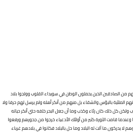
نهم من الصادقين الذين يحملون الوطن في سويداء القلوب وولجوا بلاد
م الملئية بالبؤس والشقاء بل منهم من أنكر أهله ولم يرسل لهم حرفا ولا
ولكن كل ذلك كان رئاء وكذب وما أن جعل البحر خلفه حتي أنكر حياته
عندما قامت الثورة كثير من أولئك الأدعياء خرجوا من جحورهم ورفعوا
لا يدركون ما آلت له البلاد وما حل بالبلاد فكانوا في بلادهم غرباء