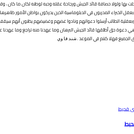
ت بها ولولا حصافة قائد الجيش ورجاحة عقله وحبه لوطنه لكان ما كان ، وق
بعقل الخبراء المدربون في الدبلوماسية الذين يدركون بواطن الأمور ظاهرها 
انة وبعقلية الطالب أرسلوا دعواتهم ونادوا غضهم وغضيضهم يظنون أنهم سيق
 وهي دعوة حق أطلقها قائد الجيش البرهان وما عهدنا منه تراجع وما عهدن
الجميع فهلا كنتم في الموعد .
شندقاوي
حيط