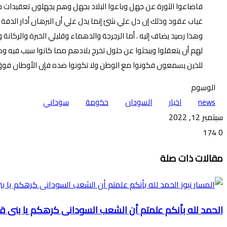
فاضاعوا الثورة عن جهل وباعوا البلاد بجهل وهم يجهلون تعقيدات حل
غياب عقود وذلك إن دل علي شئ إنما يدل علي أن البرهان أدار الدفة 
وهذا رصيد يضاف إليه . أما الرجرجة والدهماء وقليلي الخبرة والرك
لهم أن يتعقلوا ويبحثوا عن حلول تخرج بلادهم مما كانوا سبب فيه
للذين يسمعون فكونوا مع الوطن ولا تكونوا ضده فإن الأوطان فوق 
الوسوم
news
اخبار
السودان
حكومة
سوداني
سبتمبر 12, 2022
174
0
تويتر
ڤايبر
طباعة
تيلقرام
ماسنجر
ماسنجر
واتساب
فيسبوك
مشاركة
مقالات ذات صلة
عبر
البريد
الحمد لله بأنكم علمتم أن الشعب السودانى كرهكم يا بنى ق