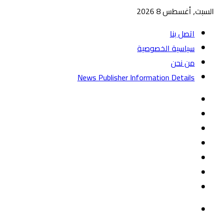
السبت, أغسطس 8 2026
اتصل بنا
سياسية الخصوصية
من نحن
News Publisher Information Details
واتساب
TikTok
تيلقرام
‏Google
Play
يوتيوب
تويتر
فيسبوك
القائمة