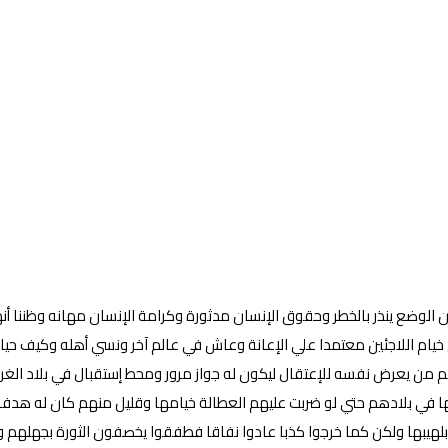
 الوضع ينذر بالخطر وحقوق الإنسان مدثورة وكرامة الإنسان مهانه وظننا أ
ام اللاجئين معتمدا علي الإعانة وعاش في عالم آخر ونسي أهله وكيف حياته
من يعرض نفسه للإعتقال ليكون له جواز مرور ومحط إستقبال في بلاد الغرب 
 في بلادهم حتي لو ضربت عليهم العطالة خيامها وقليل منهم كان له هدفا و
هيبها ولكن كما خرجوا كذبا عادوا نفاقا فطفقوا يخصفون الثورة بجهلهم وهم 