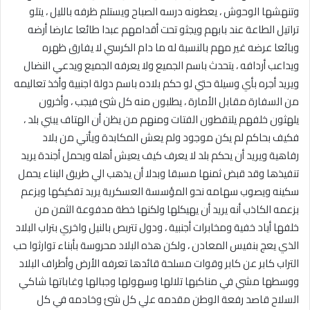
وتنهشها الوحوش ، يعطونه درسه الصباح ويستلم ظرفه بالليل ، يتلو
تراتيل الطاعة عند بابهم ويجثو تحت أقدامهم عبدا طائعا عارضا أرضه
وبائعا عرضه غير مهم بالنسبة له ما دام الكرسي لا يفارق ظهره
ويداعب أردافه ، يتحدث باسم الجميع ولا يعرفه الجميع ويدعي النضال
ويريد أجره بأي وسيلة حتي لو حكم بلاده باسم دولة اجنبية وأخذ تعاليمه
من السفارة مقابل الأمارة ، يطلبون منه كل شئ فيجب ، وأخرون
يلهثون خلفهم يلتقطون الفتات ومنهم من يظن أن الهتاف يبني بلد ،
فكيف بحاكم لم يكن موجود ولم يعش المكابدة ويأتي من بلاد
رفاهية ويريد أن يحكم بلد لا يعرف كيف يعيش أهله ويحمل أجندة يريد
تنفيذها وقد قبض ثمنها مسبقا وبدلا أن يذهب الي طريق البناء يحمل
سكينه ويصوب سهامه نحو المؤسسة العسكرية يريد تفكيكها ويزعم
بزعمه الكاذب أنه يريد أن يهيكلها ولكنها خطة مدفوعة الثمن من
خلفها أياد خفية ومخابرات أجنبية ، ودول تتربص بالنيل واخري بتراب البلاد
الذي يعج بنفيس المعادن ، ولكن هذه البلاد محروسة بأبناء توارثوا حب
التراب كابر عن كابر وقوات مسلحة قائدها تعرفه الأرض وأطراف البلاد
ووسطها مشي في مناكبها تلالها وسهولها وجبالها وغاباتها شاكي
السلاح قاصد رفعة الوطن مقدمه علي كل شئ وخادمه في كل