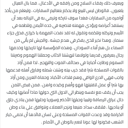
ويعرف ذلك رفقاء السلاح ومن رافقه في الأدغال ، فما بال العيال
يلعبون ، فالوطن ليس للبيع ولا يحكم بتعاليم السفارات ، وليعلم من يأخذ
أوامره من السفارات فغدا سوف تتركه وترمي به في الزباله بعد أن
يستنفذ أغراضه ويؤدي مهمته فتضربه في خده الأيمن وتلطمه في
الأيسر وتركله وتلكمه وتقول له لقد نفذت المهمة يا كرزاي فذق جزاء
سنمار ، وهذا نذير للذي يفكر في هدم جيشه ، والجيش لم يأتي من
السماء بل هم أبناء السودان ، وهذه المؤسسة لها تاريخها وخدمها
رجال يعرفون قدرها ولولاها لنهشتنا الذئاب وحملتنا الهموم وضربتنا
السموم وطارت أخبارنا في صحائف الموت والتهجير ، لذا فمن أراد
بالقوات المسلحة شرا فقد خرب بيته وشتت شمله وفارق أهله فدعمها
واجب فهي الدرع الواقي وهم فلذات الأكباد وحماة العرين ومن أراد
بها شرا أو عمل لتفتيتها فهو وأهم وكيده واهن ، فمن قبض الثمن
يجب أن يقف مع نفسه وينظر الي الدول التي حولها ماذا أصابها وكيف
حال عراق الرصافة وليبيا وجبلها الأخضر وسوريا وحلبها فمن ينادي جلق
أو يناديها ، فلنقف سداد منيعا ونزجر العملاء ونتوافق علي بناء وطن
الكرامة وقد وعدت القوات المسلحة وعلي لسان قائدها أن تحمي خيار
الشعب فكونوا لها عونا لنعبر بالوطن الي الأمام .