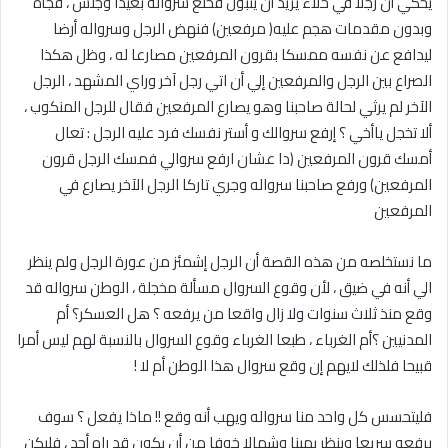
يحكي أن رجلا في خلاء يريد أن يتبول فخلع سرواله بعيدا وجلس ، فجأة
وبدون مقدمات هجم عليه( مرفعين) فنهض الرجل وسرواله أرضا
ليدافع عن نفسه ممسكا بقرون المرفعين مصارعا له ، وظل هكذا
الصراع بين الرجل والمرفعين إلي أن اتي رجل آخر وراي المشهد ، الرجل
الآخر لم يرثي لحالة صاحبنا وهو يصارع المرفعين فقال للرجل المنكوب ،
ألا تخجل ياأخي ؟ إرفع سروالك و أستر نفسك فرد عليه الرجل : تعال
أمسك قرون المرفعين (دا عشان ارفع سروالي فمسك الرجل قرون
المرفعين) ورفع صاحبنا سرواله وجري تاركا الرجل الآخر يصارع في
المرفعين
ما نستخلصه من هذه القصة أن الرجل إشمئز من عورة الرجل ولم ينظر
الي أنه في ضيق ، لأن وقوع السروال مسألة مخجلة ، الوطن سرواله قد
وقع منذ ثلاث سنوات ولا زال واقعا من يرفعه ؟ هل العسكر؟ أم
المدنيين ؟أم الغرباء ، طبعا الغرباء وقوع السروال بالنسبة لهم ليس أمرا
قبيحا فلذلك لايهم إن وقع سروال هذا الوطن أم لا !
فليتحسس كل واحد منا سرواله ويهب أنه وقع !! ماذا يفعل ؟ سوف
يرفعه سريعا وينظر يمينا وشمالا خوفا من أن يكون قد راه أحد ، فليكن