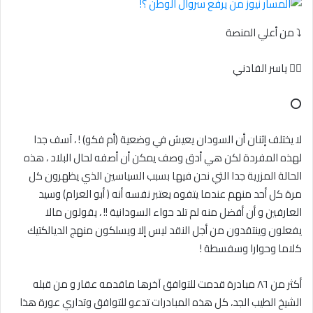
⤵️ من أعلي المنصة
✍🏻 ياسر الفادني
⭕
لا يختلف إثنان أن السودان يعيش في وضعية (أم فكو) ! ، آسف جدا
لهذه المفردة لكن هي أدق وصف يمكن أن أصفه لحال البلاد ، هذه
الحالة المزرية جدا التي نحن فيها بسبب السياسين الذي يظهرون كل
مرة كل أحد منهم عندما يتفوه يعتبر نفسه أنه ( أبو العرام) وسيد
العارفين و أن أفضل منه لم تلد حواء السودانية !! ، يقولون مالا
يفعلون وينتقدون من أجل النقد ليس إلا ويسلكون منهج الديالكتيك
كلاما وحوارا وسفسطة !
أكثر من ٨٦ مبادرة قدمت للتوافق آخرها ماقدمه عقار و من قبله
الشيخ الطيب الجد، كل هذه المبادرات تدعو للتوافق وتداري عورة هذا