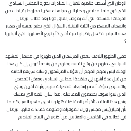
الوطن التي أصبحت ظاهرة للعيان ، المبادرات بحوزة المجلس السيادي
الذي خرج منه المدنيون و صار الآن مجلسا عسكريا ممزوجا بقيادات من
الحركات المسلحة التي أتت بموجب إتفاق جوبا بعد خطاب البرهان
وانسحاب العسكر من الآلية الثلاثية ، السؤال الذي يطرح نفسه أين مصير
هذه المبادرات؟ هل ينظر لها مرة أخري؟ أم ترجع لأصحابها الذي أتوا بها
؟
حمي الظهور اللافت لبعض المرشحين الذين ظهروا في مضمار المشهد
السياسي ، منهم من رشح نفسه ومنهم من رشحه آخرون، إن كان هذا
اوذلك ليس بمهم المهم أن هؤلاء المرشحون وصلت سيرهم الذاتية
من قبل عدة أشهر إلي منضدة المجلس السيادي وبعض التفحيص
والتمحيص مؤكد أنه تم إستبعاد شخصيات منهم وثبات آخرين وحتي
الذين ثبتوا سوف يخضعون للمفاضلة ، هذا شان اللجنة التي تمسك
وتدير هذا الملف ، تأخر أمر المفاضلة كثيرا ولا ندري ماهو السبب؟ علما
بأن إختيار رئيس مجلس وزراء تكنوقراط وحكومة كفاءات قالها البرهان
في خطابه في الخامس والعشرين من أكتوبر في العام المنصرم