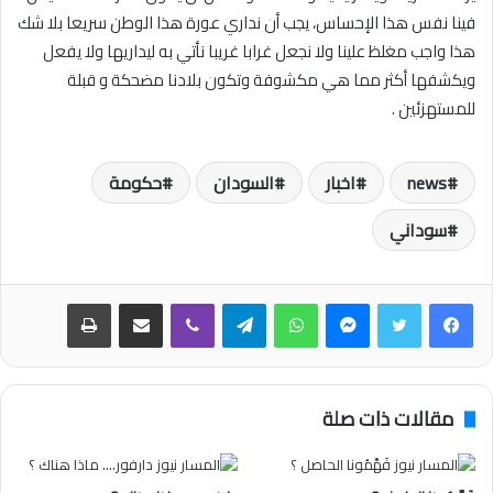
فينا نفس هذا الإحساس، يجب أن نداري عورة هذا الوطن سريعا بلا شك
هذا واجب مغلظ علينا ولا نجعل غرابا غريبا نأتي به ليداريها ولا يفعل
ويكشفها أكثر مما هي مكشوفة وتكون بلادنا مضحكة و قبلة
للمستهزئين .
news
اخبار
السودان
حكومة
سوداني
فيسبوك
تويتر
ماسنجر
واتساب
تيلقرام
ڤايبر
مشاركة عبر البريد
طباعة
مقالات ذات صلة