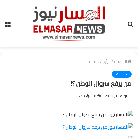
بحث
الق
عن
الرئيسية
/
الرأي
/
مقالات
مقالات
من يرفع سروال الوطن ؟!
يوليو 15, 2022
0
243