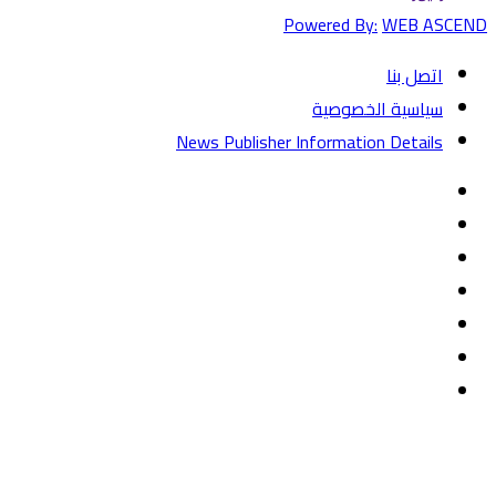
Powered By:
WEB ASCEND
اتصل بنا
سياسية الخصوصية
News Publisher Information Details
فيسبوك
تويتر
يوتيوب
‏Google
Play
تيلقرام
TikTok
واتساب
زر
تويتر
تيلقرام
ماسنجر
ماسنجر
واتساب
فيسبوك
الذهاب