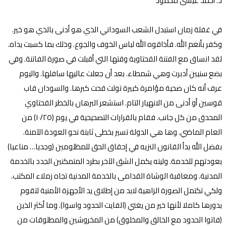
د. أحمد عيسى محمود
في غفلة زمان استبدل الشعب السوداني الذي هو أدنى بالذي هو خير.
وكفر بأنعم الله. فأذاقوه الله لباس الخوف والجوع. وذلك بما كسبت يداه.
لقد انساق مع الفتنة القحتاوية وقتها التي أقبلت في صورة الفاتنة. وفي
بضع سنيين أدبرت وهي شمطاء. بعد أن جعلت عاليها سافلها. واليوم
عرف أنه كان ضحية مؤامرة كبيرة تولت قحت كبرها. والسودان قاب
قوسين أو أدنى من الانهيار التام. استشعر البرهان بالخطر القحتاوي
المحدق من كل جانب. فقام بالقرارات التصحيحية في يوم (١٠/٢٥) من
العام الماضي. وها هي الدولة تسير بخطى ثابتة نحو العودة الآمنة.
بفضل الله بدأ القانون النزيه في إحقاق الحق للمظلومين (وجديا… مناعيا)
بعودتهم للخدمة. وليته يكمل الشق الآخر بطرد المتمكنين الجدد بالخدمة
المدنية. ومعاقبة الوشاة القدامى بالخدمة المدنية تجاه زملاء المكتب.
ولكي تكتمل الصورة الزاهية لابد من إطلاق يد الأجهزة الأمنية لتقوم
بدورها كاملا لأنها خير من يغني (الفايت الحدود واسوا). وما أكثر الذين
(فاتوا الحدود مع الخالق والمخلوق) من المخروشين والمطلوقات من