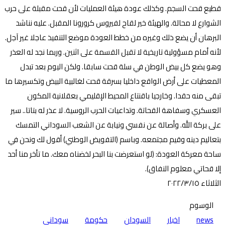
قطيع قحت السجم. وكذلك عودة هيئة العمليات لأن قحت مقبلة على حرب
الشوارع لا محالة. والهيئة خير لقاح لفيروس كرورونا المقبل. عليه نناشد
البرهان أن يضع ذلك وغيره من خطط العودة موضع التنفيذ عاجلا غير آجل.
لأنه أمام مسؤولية تاريخية لا تقبل القسمة على اثنين. وربما نجد له العذر
وهو يضع كل بيض الوطن في سلة قحت سابقا. ولكن اليوم بعد تبدل
المعطيات على أرض الواقع داخليا بسرقة قحت لغالبية البيض وتكسيرها ما
تبقى منه حقدا. وخارجيا باقنتاع المحيط الإقليمي بعقلانية المكون
العسكري وسفاهة القحاتة. وتداعيات الحرب الروسية. لا عذر له بتاتا.. سير
على بركة الله. وأصالة عن نفسي ونيابة عن الشعب السوداني التمسك
بتعاليم دينه وقيم مجتمعه. وباسم (التفويض الوطني) أقول لك ونحن في
ساحة معركة العودة: (لو استعرضت بنا البحر لخضناه معك. ما تأخر منا أحد
إلا قحاتي معلوم النفاق).
الثلاثاء ٢٠٢٢/٣/١٥
الوسوم
news
اخبار
السودان
حكومة
سوداني