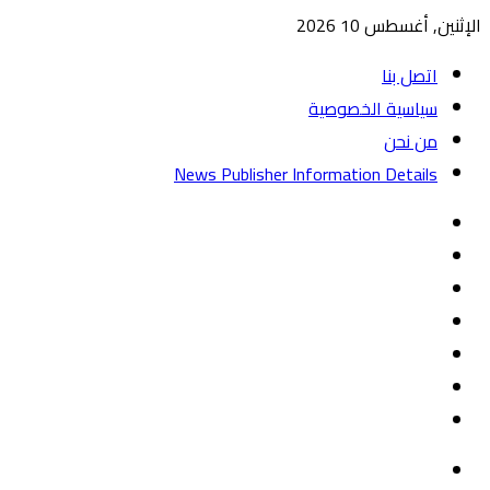
الإثنين, أغسطس 10 2026
اتصل بنا
سياسية الخصوصية
من نحن
News Publisher Information Details
واتساب
TikTok
تيلقرام
‏Google
Play
يوتيوب
تويتر
فيسبوك
القائمة