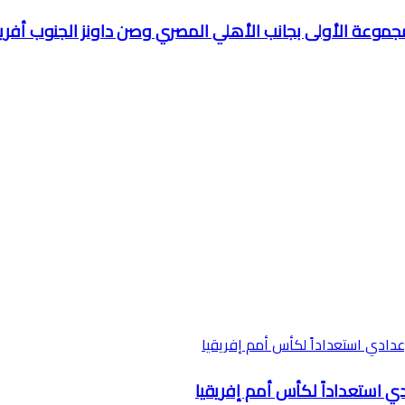
لمجموعة الأولى بجانب الأهلي المصري وصن داونز الجنوب أفر
دي استعداداً لكأس أمم إفريقيا