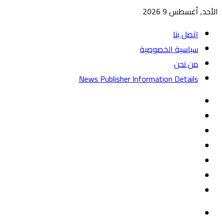
الأحد, أغسطس 9 2026
اتصل بنا
سياسية الخصوصية
من نحن
News Publisher Information Details
واتساب
TikTok
تيلقرام
‏Google
Play
يوتيوب
تويتر
فيسبوك
القائمة