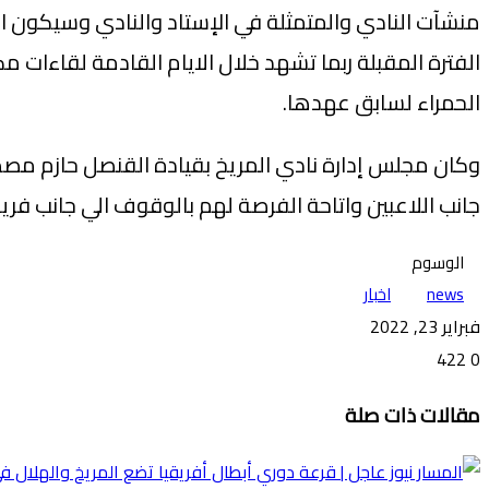
منشآت النادي والمتمثلة في الإستاد والنادي وسيكون ال
الفترة المقبلة ربما تشهد خلال الايام القادمة لقاءات 
الحمراء لسابق عهدها.
وكان مجلس إدارة نادي المريخ بقيادة القنصل حازم م
جانب اللاعبين واتاحة الفرصة لهم بالوقوف الي جانب فري
الوسوم
news
اخبار
فبراير 23, 2022
422
0
تويتر
ڤايبر
طباعة
تيلقرام
ماسنجر
ماسنجر
واتساب
فيسبوك
مشاركة
مقالات ذات صلة
عبر
البريد