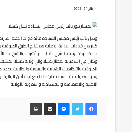
يناير 21, 2023
وصل نائب رئيس مجلس السيادة قائد قوات الدعم السريع 
كبير من قيادات الادارة الاهلية ومشايخ الطرق الصوفية
حادث حركة برفقة الشيخ عثمان ابو أشرف والشيخ عبد ال
وكان في استقباله بمطار كسلا والي ولاية كسلا المكلف 
الصوفية والتنظيمات الشبابية والنسوية والطلابية وعدد ك
وفور وصوله عقد سيادته اجتماعا مع لجنة أمن الولاية برئ
الامنية والاجتماعية والاقتصادية والتنموية بالولاية.
فيسبوك
تويتر
ماسنجر
مشاركة عبر البريد
طباعة