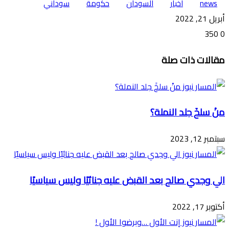
news
اخبار
السودان
حكومة
سوداني
أبريل 21, 2022
350
0
تويتر
ڤايبر
طباعة
تيلقرام
ماسنجر
ماسنجر
واتساب
فيسبوك
مشاركة
مقالات ذات صلة
عبر
البريد
منْ سلخَ جلد النملة؟
سبتمبر 12, 2023
الي وجدي صالح بعد القبض عليه جنائيًا وليس سياسيًا
أكتوبر 17, 2022