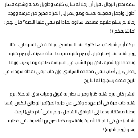
صفة تخص الرجال ، قيل أن رجلا له شارب كثيف وطويل هذبه وشذبه فصار
أطول واجمل فعجبته نفسه وهو ينظر إلى المرآة فخرج من غرفته ووجد
رجالا لم يسلم عليهم فعندما سالوه لماذا لم تلقي علينا التحية؟ قال لهم :
(ماشايفكم ) !
حركة أبرم شنبك تجدها كثيرة عند السياسين وبالذات في السودان ، مثلا
يبرم شنبه عند إصدار قرار ، أو يبرم شنبه متوعدا لفئة معينة ، أو يبرم شنبه
وتاخذه الهاشمية ، لكن برم الشنب في السياسة صاحبه ربما يصيب وربما
يخطيء إن أصاب تبقي محمدة للسياسي وإن خاب تبقي نقطة سوداء في
تاريخ حكمه يسجلها له التاريخ
البشير كان يبرم شنبه كثيرا ومرات يطير به فوق ومرات يدق الدلجة! ، برم
شنبه ذات مرة في آخر عهده وتخلي عن حزبه المؤتمر الوطني ليكون رئيسا
وطنيا مستقلا ودعا إلي التوافق الشامل ، ولم يبقي أيام حتي( بُرِمت
اشناب) من في اللجنة الأمنية واقتلعوه كما صرح بها أبنعوف في خطابه
وهو (يبرم شاربه) !