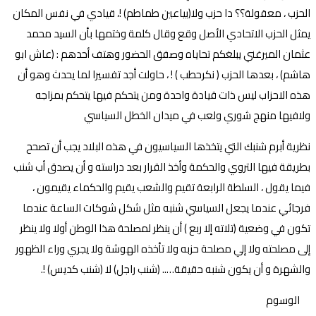
الحزب ، معقولة؟؟ دا حزب ولا(بياعين طماطم) !، قيادي في نفس المكان
يمثل الحزب الاتحادي الأصل وقع وقال كلمة وختمها بأن السيد محمد
عثمان الميرغني يبلغكم تحاياه وصفق الحضور وهتف أحدهم : (عاش ابو
هاشم) ، بعدها الحزب ( نكرحطب ) ! ، حاولت أجد تفسيرا لما يحدث وهو أن
هذه الاحزاب ليس ذات قيادة واحدة ومن يتحكم فيها يتحكم بمزاجه
ولافيها منهج شوري ولعب في ميدان الخطل السياسي
نظرية أبرم شنبك التي يتخذها السياسيون في هذه البلاد يجب أن تصحح
بطريقة فيها التروي والحكمة وأخذ القرار بعد دراسته و أن يصدق أب شنب
فيما يقول ، السلطة الرابعة تقيم والشعب يقيم والحكماء يقيمون ،
فرجائي عندما يجعل السياسي شنبه مثل شكل شوكات الساعة عندما
تكون في وضعية (تلاته إلا ربع ) أن ينظر لمصلحة هذا الوطن أولا ولا ينظر
إلى مصلحته ولا إلي مصلحة حزبه ولا تأخذه الهوشة ولا يجري وراء الظهور
والشهرة و أن يكون شنبه حقيقة….. (شنب راجل) لا (شنب كديس) !.
الوسوم