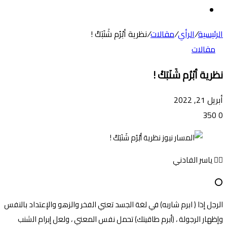
عن
الوضع
المظلم
الرئيسية
/
الرأي
/
مقالات
/
نظرية أبْرُم شَنَبَكْ !
مقالات
نظرية أبْرُم شَنَبَكْ !
أبريل 21, 2022
350
0
✍🏻 ياسر الفادني
⭕
الرجل إذا ( ابرم شاربه) في لغة الجسد تعني الفخر والزهو والإعتداد بالنفس
وإظهار الرجولة ، (أبرم طاقيتك) تحمل نفس المعني ، ولعل إبرام الشنب