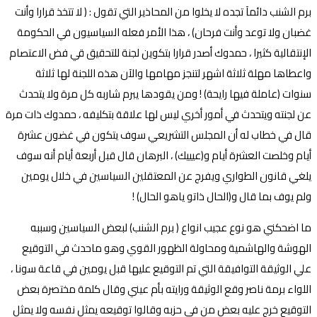
برم الشنب دائمآ تجده لا يخلوا من المحاذير التي تقول : ( لا تتخذ قرارا وأنت
غضبان ولا توعد وأنت فرحان) ، هذا الأمر فعله السياسيون في الحكومة
الإنتقالية كثيرا ، حمدوك أصدر قرارا بتكوين لجنة للتحقيق قي فض الاعتصام
واعطاها مهلة ثلاثة اشهر لتنجز مهامها والآن هذه اللجنة لها ثلاثة
سنوات (عاملة فيها رايحة) ! ومن يقودها يبرم شاربه كل مرة ولا يتحدث
عن لجنته ويتحدث في أمور أخري ليس لها علاقة بتكليفه ، حمدوك ذات مرة
قال في خطاب له أن المجلس التشريعي سوف يتكون في غضون عشرة
أيام وخلصت العشرة أيام و(عيييك) ، البرهان قال قبل أربعة أيام أنه سوف
يلغي قانون الطواري ويفرج عن المعتقلين السياسين في خلال يومين
ولم يوف بما قال و(الحال ذاتو ياهو الحال) !
ما اضحكني هو نوع عجيب انواع ( برم الشنب) لبعض السياسين وسببه
الهوشة والهاشمية ومحاولة الظهور القوي وهو ماحدث في التوقيع
علي الوثيقة التوافيقة التي تم التوقيع عليها قبل يومين في قاعة سونا ،
اللواء برمة ناصر وقع الوثيقة ورايته بأم عيني وقال كلمة مختصرة بعض
التوقيع خرج عليه بعض من في حزبه وقالوا توقيعه يمثل نفسه ولا يمثل