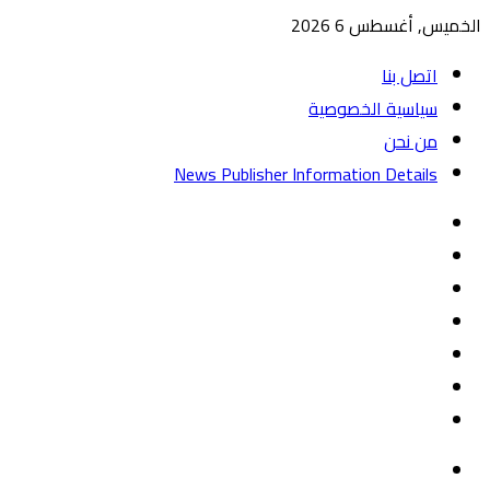
الخميس, أغسطس 6 2026
اتصل بنا
سياسية الخصوصية
من نحن
News Publisher Information Details
واتساب
TikTok
تيلقرام
‏Google
Play
يوتيوب
تويتر
فيسبوك
القائمة