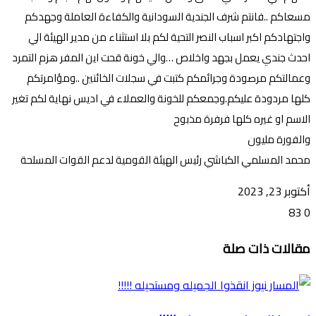
مسعاكم ..فانتم شرف الجندية السودانية والكفاءة العاملة وجهدكم
واجتهادكم اكبر اسباب النصر التحية لكم بلا استثناء من مدير الهيئة الي
احدث جندي يعمل بجهد واخلاص …والي خونة قحت اين المفر هزم التمرد
وعمالتكم مرصودة وجرائمكم كتبت في سجلات الخائنين ..ومؤامرتكم
كلها مردودة عليكم.وجمعكم للخونة والعملاء في اديس نهاية لكم تغير
الاسم او غيره كلها فرفرة مذبوح
والفورة مليون
محمد المسلمي الكباشي رئيس الهيئة القومية لدعم القوات المسلحة
أكتوبر 23, 2023
83
0
تويتر
ڤايبر
طباعة
تيلقرام
ماسنجر
ماسنجر
واتساب
فيسبوك
مشاركة
مقالات ذات صلة
عبر
البريد