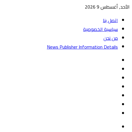
الأحد, أغسطس 9 2026
اتصل بنا
سياسية الخصوصية
من نحن
News Publisher Information Details
واتساب
TikTok
تيلقرام
‏Google
Play
يوتيوب
تويتر
فيسبوك
القائمة