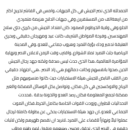
الحمدلله الذي نصر الجيش في كل الجبهات..وامس في الفاشر تخريج اكثر
من اربعةالف من المستنفرين وفي جبهات الدلنح هزيمة متمردي
الحلو.وفي ولاية الخرطوم الصمود كان امتداد الجيش من كرري حتي سلاح
المهندسين..وفرحة المواطن الشريف كانت عيد ومهرجان حقيقي وبحري
العتيقة تدمير ودك بؤرة التمرد وهروب جماعي للعدو..وفي المدينة
الرياضية جثث التمرد تملا الشوارع..واقترب وقت الزمن لاعلان النصر ونهاية
المؤامرة العالمية..هذا الذي حدث ليس صدفة ولكنه جهد رجال الجيش
الذين ضحوا بانفسهم وكانت دمائهم هي زاد النصر ..هي اجتهاد حقيقي
من القلب النابض للجيش هيئة الاستخبارات حيث كانوا منسوبيهم مثل
الرياح والاوكسجين في كل مكان. وتواصل بكل الوسائل الممكنة والغير
ممكنة لجمع المعلومة فكان رصد العدو والخونة بدقة ..فحددت
الاحداثيات للطيران وزودت القوات الخاصة بكامل الخرط..فكان الموت
الجماعي للعدو..ان جهد هيئة الاستخبارات يحكي عن بطولة كاملة لرجال
عملوا ليلاً ونهاراً للقضاء علي التمرد..لانريد ان نقصم ظهرهم ولكن لاثبات
حقهم في النصر الذي تحقق وحسن صنيعهم ونقول لهم طبتم وطاب