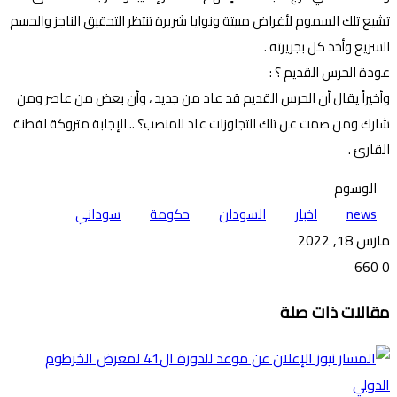
تشيع تلك السموم لأغراض مبيتة ونوايا شريرة تنتظر التحقيق الناجز والحسم
السريع وأخذ كل بجريرته .
عودة الحرس القديم ؟ :
وأخيراً يقال أن الحرس القديم قد عاد من جديد ، وأن بعض من عاصر ومن
شارك ومن صمت عن تلك التجاوزات عاد للمنصب؟ .. الإجابة متروكة لفطنة
القارئ .
الوسوم
news
اخبار
السودان
حكومة
سوداني
مارس 18, 2022
660
0
تويتر
ڤايبر
طباعة
تيلقرام
ماسنجر
ماسنجر
واتساب
فيسبوك
مشاركة
مقالات ذات صلة
عبر
البريد