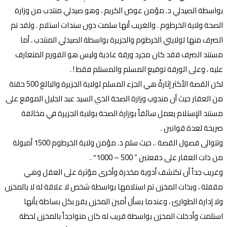
بواسطة الصيدلي د. مؤمن عوض الكريم ، وهو صيدلي منتدب من وزارة
الصحة ولاية الخرطوم . والغريب أنها سلمت دون سندات استلام . ولقد تم
الصرف منها لولايتي الخرطوم والجزيرة بواسطة الصيدلي المنتدب ، أما
مستند الصرف فقد كان مجرد ورقة عادية وليس هو الفورم المتعارف
عليه ، وعلى الورقة توقيع المسلم والمستلم فقط ! .
لكن القصة الأكثر إثارةً هي الجزء المسلم لولاية الجزيرة والبالغ 500 حقنة
من العقار حيث أن مندوب وزارة الصحة الذي السيد عبد الجليل الموقع على
مستند الإستلام يعمل سائقاً بوزارة الصحة بولاية الجزيرة في مخالفة
صريحة لعدة قوانين .
وتتوالى فصول القصة .. حيث سلم د. مؤمن ولاية الخرطوم 1500 أمبولة
من ذات العقار على دفعتين ” 500 – 1000″ .
وغريب جداً أن تكتشف أدوية مخدرة وأخرى مؤثرة على العقل وهي
مقفلة ، وبذات المخزن تم استلامها بواسطة شخص لا علاقة له لا بالمخزن
ولا إدارة الطوارئ ، وعندما يسأل أمين المخزن يقرر بكل بساطة يأنها
استلمت وأدخلت المخزن بواسطة قريب له كان متواجداً بالمخزن لحظة