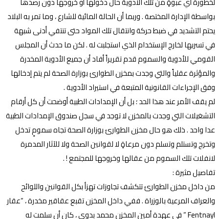
لخطورة أي عبوةٍ من تلك الأدوية حال دخولها أو خروجها دون رصدها
بواسطة الإدارة المختصة . وربما أن الحالة المائية للشارع ، وما تمر به البلاد
يحتم التشديد في ضبط حركة وانتقال تلك المواد حتى تنتفي أدنى شبهة
في تسربها لخارج الإستخدام الذي استجلبت له . لكن ما حدث أن المجلس
القومي للأدوية والسموم قدم تقريراً أفاد أن جميع الأدوية المخدرة
والمؤثرة عقلياً والتي وجدت بمخزن الطوارئ بوزارة الصحة لم يتم إدخالها
وفق الإجراءات القانونية المتبعة في استيراد الأدوية .
لم يقف الأمر عند هذا الحد ؛ بل أن الإمدادات الطبية أوضحت أن كل أرقام
التشغيلات التي وجدت بالمخزن لا توجد في سجل صندوق الإمدادات الطبية
عدا واحد . ذلك هو حال مخزن الطوارئ بوزارة الصحة تجاه سمومٍ تدخل
وتخرج وتستلم وتسلم دون مرعاةٍ لا لقوانين الصحة ولا للآثار المدمرة
لانفلات تلك السموم من عقالها وخروجها للمجتمع ! .
تفاصيل مثيرة :
من داخل مخزن الطوارئ تتكشف تجاوزات تهزأ بكل القوانين واللوائح
والعراف المرعية بالوزراة . ففي داخل المخزن تقبع عقاقير مخدرة ، “عقار
Fentnayl ” في عهدة أمين المخزن محمد بدوي ، كان أن سلمت له