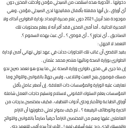
دخولها .. الأدوية هذه استلمت من الصيدلي مؤمن وأدخلت المخزن دون
أي أوراق ، بل أنها مقفلة بأقفال مفاتيحها لدى الصيدلي مؤمن ، وهي
موجودة منذ أبريل 2021 دون علم مديرة الإمداد بإدارة الطوارئ آنذاك ولا
المديرة الحالية .. أما أمين المخزن فقد أقر أنه لا يعلم بمحتويات تلك
الصناديق .. أي تجاوزٍ ؟ .. أي فوضى ؟ .. أي عبث بهذه السموم ؟.
التعمد لا الجهل :
يفيد التقصي أن غالب تلك التجاوزات حدثت في عهد تولي تهاني أمين لإدارة
الطوارئ بوزارة الصحة ونائبها منتصر محمد عثمان .
إن ما جرى في مخزن طوارئ وزارة الصحة على ما يبدو هو تعمد صريح نحو
مسلك فوضوي يتيح العبث والتلاعب ، وليس جهلاً بالقوانين واللوائح وما
تعارفت عليه الوزارة والمؤسسات ذات العلاقة . إن أصغر عاملِ بأقل
المؤسسات يعلم السلوك القانوني لاستلام وتسليم حاجات العمل شاملة
أوراق الطباعة والأحبار وحتى أدوات التنظيف ، فكيف بمختصين بدرجات من
الخبرة والوظائف الرفيعة ؟ .. ثم كيف بموادٍ تملي خطورتها أن التزام
العاملين عليها وهم من المختصين التزاماً حرفياً صارماً بالقوانين واللوائح
والمسلك الذي درج عليه أسلافٍ لهم ! .. الأمر إذاً يبدو أقرب للتعمد حتى