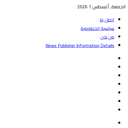
الجمعة, أغسطس 7 2026
اتصل بنا
سياسية الخصوصية
من نحن
News Publisher Information Details
واتساب
TikTok
تيلقرام
‏Google
Play
يوتيوب
تويتر
فيسبوك
القائمة