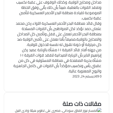
مداخل ومخارج الولاية، وكذلك الوقوف علي عقبة نكسيب
وتفقد القوات بالعقبة، مبيناً بأن ذلك يأتي وفق الخطة
الموضوعة لقيادة منطقة البحر الأحمر العسكرية لتأمين
عقبة نكسيب.
وقال قائد منطقة البحر الأحمر العسكرية اللواء ركن محمد
عثمان حمد نؤكد لكل المواطنين بأن القوات المسلحة
بمنطقة البحر الأحمر تعمل على قفل وتأمين كل المداخل
والمخارج بالولاية،مضيفاً بأننا نعمل على تأمين الولاية ضد
كل مرتزقة أو خونة تسّول له نفسه للدخول للولاية.
من جهته أفاد قائد الفرقة ١٠١ مشأة بالإنابة عميد ركن
إبراهيم الناير بأن الزيارة الميدانية لتفقد قوات الفرقة ١٠١
مشأة بحرية المنفتحة في منطقة المسئوليه في كل من
عقبتي يأس ونكسيب؛مؤكداً بأن القوات في كامل الجاهزية
والروح المعنوية عالية.
0
69
ديسمبر 24, 2023
تويتر
ڤايبر
فيسبوك
ماسنجر
ماسنجر
تيلقرام
طباعة
واتساب
مشاركة
عبر
البريد
مقالات ذات صلة