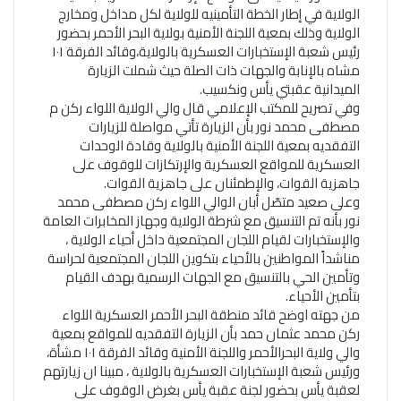
الولاية في إطار الخطة التأمينيه للولاية لكل مداخل ومخارج
الولاية وذلك بمعية اللجنة الأمنية بولاية البحر الأحمر بحضور
رئيس شعبة الإستخبارات العسكرية بالولاية،وقائد الفرقة ١٠١
مشاه بالإنابة والجهات ذات الصلة حيث شملت الزيارة
الميدانية عقبتي يأس ونكسيب.
وفي تصريح للمكتب الإعلامي قال والي الولاية اللواء ركن م
مصطفى محمد نور بأن الزيارة تأتي مواصلة للزيارات
التفقديه بمعية اللجنة الأمنية بالولاية وقادة الوحدات
العسكرية للمواقع العسكرية والإرتكازات للوقوف على
جاهزية القوات، والإطمئنان على جاهزية القوات.
وعلى صعيد متصّل أبان الوالي اللواء ركن مصطفى محمد
نور بأنه تم التنسيق مع شرطة الولاية وجهاز المخابرات العامة
والإستخبارات لقيام اللجان المجتمعية داخل أحياء الولاية ،
مناشداً المواطنين بالأحياء بتكوين اللجان المجتمعية لحراسة
وتأمين الحي بالتنسيق مع الجهات الرسمية بهدف القيام
بتأمين الأحياء.
من جهته اوضح قائد منطقة البحر الأحمر العسكرية اللواء
ركن محمد عثمان حمد بأن الزيارة التفقديه للمواقع بمعية
والي ولاية البحرالأحمر واللجنة الأمنية وقائد الفرقة ١٠١ مشأة،
ورئيس شعبة الإستخبارات العسكرية بالولاية ، مبينا ان زيارتهم
لعقبة يأس بحضور لجنة عقبة يأس بغرض الوقوف على