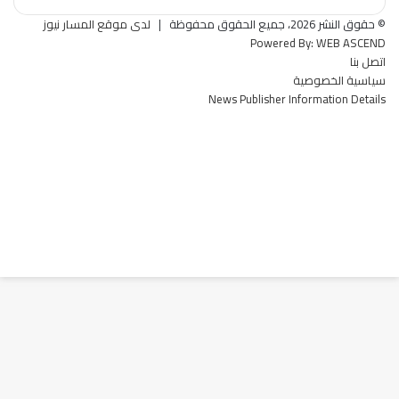
© حقوق النشر 2026، جميع الحقوق محفوظة |
لدى موقع المسار نيوز
Powered By:
WEB ASCEND
اتصل بنا
سياسية الخصوصية
News Publisher Information Details
فيسبوك
تويتر
يوتيوب
‏Google
Play
تيلقرام
TikTok
واتساب
تويتر
فيسبوك
ماسنجر
تيلقرام
ماسنجر
واتساب
ر
لذهاب
لى
لأعلى