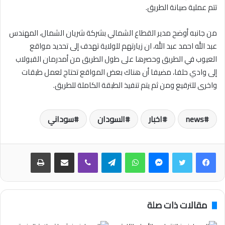
تتم عملية صيانة الطريق.
من جانبه أوضح مدير القطاع الشمالي بشركة شريان الشمال، المهندس
عبد الله احمد عبد الله، ان زيارتهم للولاية تهدف إلى تحديد مواقع
العيوب في الطريق وحصرها على طول الطريق من أمدرمان القبولاب
إلى وادي حلفا، مضيفا أن هناك بعض المواقع تحتاج لعمل طبقات
واخرى للترقيع ومن ثم يتم تنفيذ الطبقة الكاملة للطريق.
news
اخبار
السودان
سوداني
فيسبوك
تويتر
ماسنجر
واتساب
تيلقرام
ڤايبر
مشاركة عبر البريد
طباعة
مقالات ذات صلة